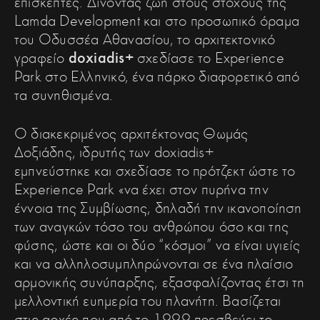
επισκέπτες. Δίνοντας ζωή στους στόχους της
Lamda Development και στο προσωπικό όραμα
του Οδυσσέα Αθανασίου, το αρχιτεκτονικό
γραφείο
doxiadis+
σχεδίασε το Experience
Park στο Ελληνικό, ένα πάρκο διαφορετικό από
τα συνηθισμένα.
Ο διακεκριμένος αρχιτέκτονας Θωμάς
Δοξιάδης, ιδρυτής των doxiadis+
εμπνεύστηκε και σχεδίασε το πρότζεκτ ώστε το
Experience Park «να έχει στον πυρήνα την
έννοια της Συμβίωσης, δηλαδή την ικανοποίηση
των αναγκών τόσο του ανθρώπου όσο και της
φύσης, ώστε και οι δύο “κόσμοι” να είναι υγιείς
και να αλληλοσυμπληρώνονται σε ένα πλαίσιο
αρμονικής συνύπαρξης, εξασφαλίζοντας έτσι τη
μελλοντική ευημερία του πλανήτη. Βασίζεται
στις αρχές που από το 1999 πρεσβεύει το