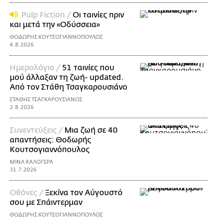
Pulp Fiction /
Οι ταινίες πριν
και μετά την «Οδύσσεια»
ΘΟΔΩΡΗΣ ΚΟΥΤΣΟΓΙΑΝΝΟΠΟΥΛΟΣ
4.8.2026
Ημερολόγιο /
51 ταινίες που
μού άλλαξαν τη ζωή- updated.
Aπό τον Στάθη Τσαγκαρουσιάνο
ΣΤΑΘΗΣ ΤΣΑΓΚΑΡΟΥΣΙΑΝΟΣ
2.8.2026
Συνεντεύξεις /
Μια ζωή σε 40
απαντήσεις: Θοδωρής
Kουτσογιαννόπουλος
ΜΙΝΑ ΚΑΛΟΓΕΡΑ
31.7.2026
Οθόνες /
Ξεκίνα τον Αύγουστό
σου με Σπάιντερμαν
ΘΟΔΩΡΗΣ ΚΟΥΤΣΟΓΙΑΝΝΟΠΟΥΛΟΣ