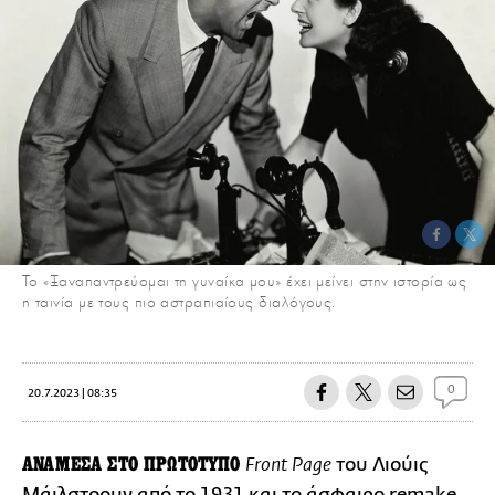
Το «Ξαναπαντρεύομαι τη γυναίκα μου» έχει μείνει στην ιστορία ως
η ταινία με τους πιο αστραπιαίους διαλόγους.
0
20.7.2023 | 08:35
ΑΝΑΜΕΣΑ ΣΤΟ ΠΡΩΤΟΤΥΠΟ
του Λιούις
Front Page
Μάιλστοουν από το 1931 και το άσφαιρο remake