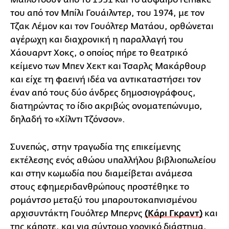
του από τον Μπίλι Γουάιλντερ, του 1974, με τον
Τζακ Λέμον και τον Γουόλτερ Ματάου, ορθώνεται
αγέρωχη και διαχρονική η παραλλαγή του
Χάουαρντ Χοκς, ο οποίος πήρε το θεατρικό
κείμενο των Μπεν Χεκτ και Τσαρλς Μακάρθουρ
και είχε τη φαεινή ιδέα να αντικαταστήσει τον
έναν από τους δύο άνδρες δημοσιογράφους,
διατηρώντας το ίδιο ακριβώς ονοματεπώνυμο,
δηλαδή το «Χίλντι Τζόνσον».
Συνεπώς, στην τραγωδία της επικείμενης
εκτέλεσης ενός αθώου υπαλλήλου βιβλιοπωλείου
και στην κωμωδία που διαμείβεται ανάμεσα
στους εφημεριδανθρώπους προστέθηκε το
ρομάντσο μεταξύ του μπαρουτοκαπνισμένου
αρχισυντάκτη Γουόλτερ Μπερνς
(Κάρι Γκραντ)
και
της κάποτε, και για σύντομο χρονικό διάστημα,