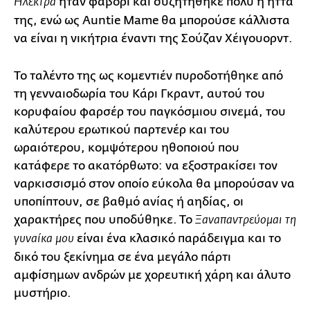
ήταν φαβορί και συζητήθηκε πολύ η ήττα
Ηλέκτρα
της, ενώ ως Auntie Mame θα μπορούσε κάλλιστα
να είναι η νικήτρια έναντι της Σούζαν Χέιγουορντ.
Το ταλέντο της ως κομεντιέν πυροδοτήθηκε από
τη γενναιοδωρία του Κάρι Γκραντ, αυτού του
κορυφαίου φαρσέρ του παγκόσμιου σινεμά, του
καλύτερου ερωτικού παρτενέρ και του
ωραιότερου, κομψότερου ηθοποιού που
κατάφερε το ακατόρθωτο: να εξοστρακίσει τον
ναρκισσισμό στον οποίο εύκολα θα μπορούσαν να
υποπίπτουν, σε βαθμό ανίας ή αηδίας, οι
χαρακτήρες που υποδύθηκε. Το
Ξαναπαντρεύομαι τη
είναι ένα κλασικό παράδειγμα και το
γυναίκα μου
δικό του ξεκίνημα σε ένα μεγάλο πάρτι
αμφίσημων ανδρών με χορευτική χάρη και άλυτο
μυστήριο.