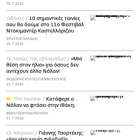
30.7.2026
Οθόνες /
10 σημαντικές ταινίες
που θα δούμε στο 11ο Φεστιβάλ
Ντοκιμαντέρ Καστελλόριζου
ΧΡΗΣΤΟΣ ΠΑΡΙΔΗΣ
26.7.2026
Οι ταινίες της εβδομάδας /
«Μια
θέση στον ήλιο» για όσους δεν
αντέχουν άλλο Νόλαν!
ΘΟΔΩΡΗΣ ΚΟΥΤΣΟΓΙΑΝΝΟΠΟΥΛΟΣ
23.7.2026
The Review /
Κατάφερε ο
Νόλαν να φτάσει στην Ιθάκη;
ΒΕΝΑ ΓΕΩΡΓΑΚΟΠΟΥΛΟΥ
21.7.2026
Οι Αθηναίοι /
Γιάννης Τσορτέκης:
«Δεν είχα καμία φιλοδοξία,