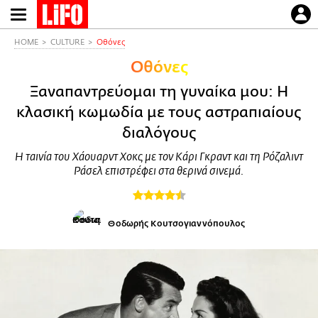
Παράκαμψη
προς
το
HOME
CULTURE
Οθόνες
κυρίως
Οθόνες
περιεχόμενο
Ξαναπαντρεύομαι τη γυναίκα μου: Η
κλασική κωμωδία με τους αστραπιαίους
διαλόγους
Η ταινία του Χάουαρντ Χοκς με τον Κάρι Γκραντ και τη Ρόζαλιντ
Ράσελ επιστρέφει στα θερινά σινεμά.
Θοδωρής Κουτσογιαννόπουλος