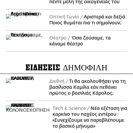
πέντε μέλη της οικογένειάς του
Οπτική Γωνία
Αριστερά και δεξιά:
Ποιος θυμάται πια τι σημαίνουν;
Θέατρο
Όσα ζούσαμε, τα
κάναμε θέατρο
ΕΙΔΗΣΕΙΣ
ΔΗΜΟΦΙΛΗ
Διεθνή
Τι θα ακολουθήσει για τη
βασίλισσα Καμίλα εάν πεθάνει
πρώτος ο βασιλιάς Κάρολος;
Τech & Science
Νέα εξέταση για
καρκίνο του παχέος εντέρου:
«Συνεχίζουμε να παραβλέπουμε
το βασικό μήνυμα»