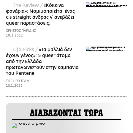
The Review /
«Κόκκινα
φανάρια»: Νομιμοποιείται ένας
cis straight άνδρας ν' ανεβάζει
queer παραστάσεις;
ΧΡΗΣΤΟΣ ΠΑΡΙΔΗΣ
10.3.2022
Lifo Picks /
«Τα μαλλιά δεν
έχουν γένος»: 5 queer άτομα
από την Ελλάδα
πρωταγωνιστούν στην καμπάνια
του Pantene
THE LIFO TEAM
18.1.2022
ΔΙΑΒΑΖΟΝΤΑΙ ΤΩΡΑ