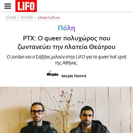
Παράκαμψη
προς
το
HOME
ΣΤΗΛΕΣ
Urban Culture
κυρίως
Πόλη
περιεχόμενο
PTX: Ο queer πολυχώρος που
ζωντανεύει την πλατεία Θεάτρου
Ο Jordan και ο Σάββας μιλούν στην LiFO για το queer hot spot
της Αθήνας.
Μαρία Παππά