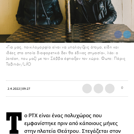
«Για μας, ποικιλομορφία είναι να υπολογίζεις άτομα, είδη και
ιδέες στα οποία διαφορετικά δεν θα έδινες σημασία», λέει ο
Jordan, που μαζί με τον Σάββα έφτιαξαν τον χώρο. Φωτο: Πάρις
Ταβιτιάν/LifO
0
2.4.2022 | 09:27
Τ
ο PTX είναι ένας πολυχώρος που
εμφανίστηκε πριν από κάποιους μήνες
στην πλατεία Θεάτρου. Στεγάζεται στον