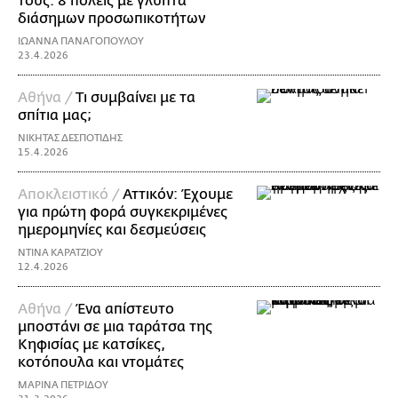
τους: 8 πόλεις με γλυπτά
διάσημων προσωπικοτήτων
ΙΩΑΝΝΑ ΠΑΝΑΓΟΠΟΥΛΟΥ
23.4.2026
Aθήνα /
Τι συμβαίνει με τα
σπίτια μας;
ΝΙΚΗΤΑΣ ΔΕΣΠΟΤΙΔΗΣ
15.4.2026
Αποκλειστικό /
Αττικόν: Έχουμε
για πρώτη φορά συγκεκριμένες
ημερομηνίες και δεσμεύσεις
ΝΤΙΝΑ ΚΑΡΑΤΖΙΟΥ
12.4.2026
Αθήνα /
Ένα απίστευτο
μποστάνι σε μια ταράτσα της
Κηφισίας με κατσίκες,
κοτόπουλα και ντομάτες
ΜΑΡΙΝΑ ΠΕΤΡΙΔΟΥ