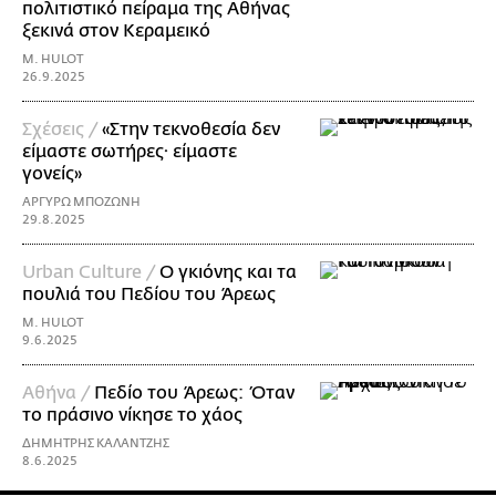
πολιτιστικό πείραμα της Αθήνας
ξεκινά στον Κεραμεικό
M. HULOT
26.9.2025
Σχέσεις /
«Στην τεκνοθεσία δεν
είμαστε σωτήρες· είμαστε
γονείς»
ΑΡΓΥΡΩ ΜΠΟΖΩΝΗ
29.8.2025
Urban Culture /
Ο γκιόνης και τα
πουλιά του Πεδίου του Άρεως
M. HULOT
9.6.2025
Αθήνα /
Πεδίο του Άρεως: Όταν
το πράσινο νίκησε το χάος
ΔΗΜΗΤΡΗΣ ΚΑΛΑΝΤΖΗΣ
8.6.2025