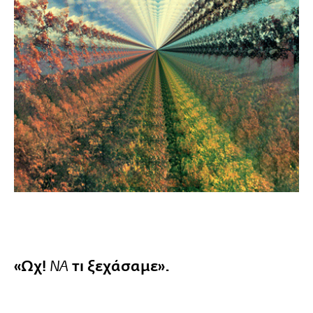
«Ωχ!
τι ξεχάσαμε».
ΝΑ