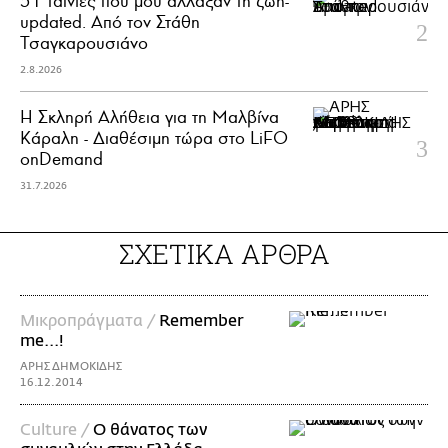
51 ταινίες που μού άλλαξαν τη ζωή-
updated. Aπό τον Στάθη
Τσαγκαρουσιάνο
2.8.2026
Η Σκληρή Αλήθεια για τη Μαλβίνα
Κάραλη - Διαθέσιμη τώρα στo LiFO
onDemand
31.7.2026
ΣΧΕΤΙΚΑ ΑΡΘΡΑ
Mικροπράγματα /
Remember
me...!
ΑΡΗΣ ΔΗΜΟΚΙΔΗΣ
16.12.2014
Culture /
Ο θάνατος των