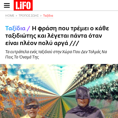
Παράκαμψη
προς
το
HOME
ΤΡΟΠΟΣ ΖΩΗΣ
Ταξίδια
κυρίως
Ταξίδια
/
Η φράση που τρέμει ο κάθε
περιεχόμενο
ταξιδιώτης και λέγεται πάντα όταν
είναι πλέον πολύ αργά ///
Τα ευτράπελα ενός ταξιδιού στην Χώρα Που Δεν Τολμάς Να
Πεις Το Όνομά Της