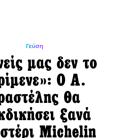
Γεύση
είς μας δεν το
ρίμενε»: Ο Α.
ραστέλης θα
κδικήσει ξανά
αστέρι Michelin