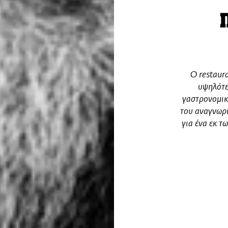
Ο restaura
υψηλότε
γαστρονομικ
του αναγνωρι
για ένα εκ τ