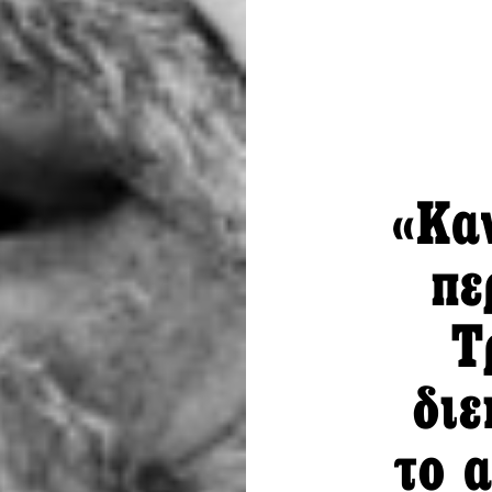
«Καν
πε
Τ
διε
το 