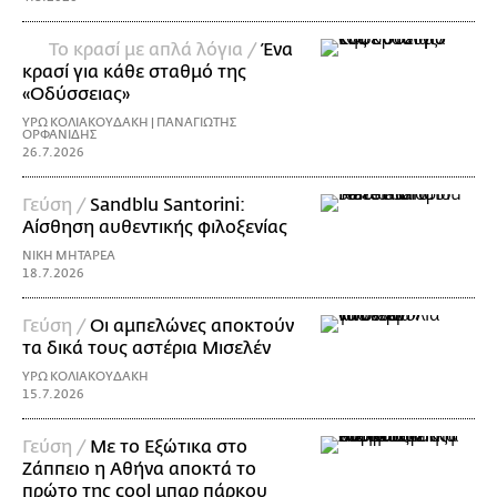
Το κρασί με απλά λόγια /
Ένα
κρασί για κάθε σταθμό της
«Οδύσσειας»
ΥΡΩ ΚΟΛΙΑΚΟΥΔΑΚΗ | ΠΑΝΑΓΙΩΤΗΣ
ΟΡΦΑΝΙΔΗΣ
26.7.2026
Γεύση /
Sandblu Santorini:
Αίσθηση αυθεντικής φιλοξενίας
ΝΙΚΗ ΜΗΤΑΡΕΑ
18.7.2026
Γεύση /
Οι αμπελώνες αποκτούν
τα δικά τους αστέρια Μισελέν
ΥΡΩ ΚΟΛΙΑΚΟΥΔΑΚΗ
15.7.2026
Γεύση /
Με το Εξώτικα στο
Ζάππειο η Αθήνα αποκτά το
πρώτο της cool μπαρ πάρκου