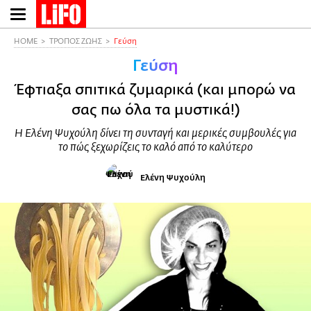
Παράκαμψη
προς
το
HOME
ΤΡΟΠΟΣ ΖΩΗΣ
Γεύση
κυρίως
Γεύση
περιεχόμενο
Έφτιαξα σπιτικά ζυμαρικά (και μπορώ να
σας πω όλα τα μυστικά!)
Η Ελένη Ψυχούλη δίνει τη συνταγή και μερικές συμβουλές για
το πώς ξεχωρίζεις το καλό από το καλύτερο
Ελένη Ψυχούλη