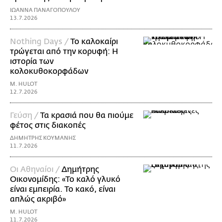
ΙΩΑΝΝΑ ΠΑΝΑΓΟΠΟΥΛΟΥ
13.7.2026
Nothing Days /
Το καλοκαίρι
τρώγεται από την κορυφή: H
ιστορία των
κολοκυθοκορφάδων
M. HULOT
12.7.2026
Γεύση /
Τα κρασιά που θα πιούμε
φέτος στις διακοπές
ΔΗΜΗΤΡΗΣ ΚΟΥΜΑΝΗΣ
11.7.2026
Οι Αθηναίοι /
Δημήτρης
Οικονομίδης: «Το καλό γλυκό
είναι εμπειρία. Το κακό, είναι
απλώς ακριβό»
M. HULOT
11.7.2026