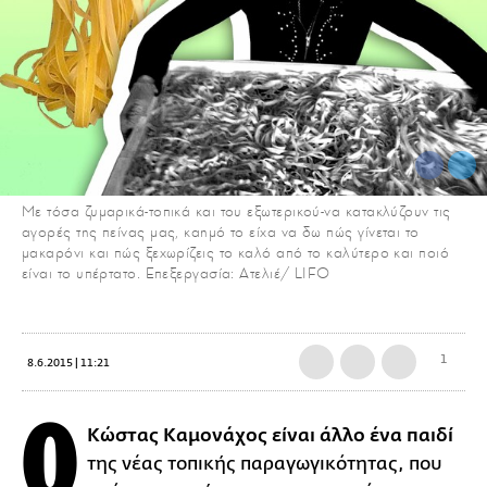
Με τόσα ζυμαρικά-τοπικά και του εξωτερικού-να κατακλύζουν τις
αγορές της πείνας μας, καημό το είχα να δω πώς γίνεται το
μακαρόνι και πώς ξεχωρίζεις το καλό από το καλύτερο και ποιό
είναι το υπέρτατο. Επεξεργασία: Ατελιέ/ LIFO
1
8.6.2015 | 11:21
O
Kώστας Καμονάχος είναι άλλο ένα παιδί
της νέας τοπικής παραγωγικότητας, που