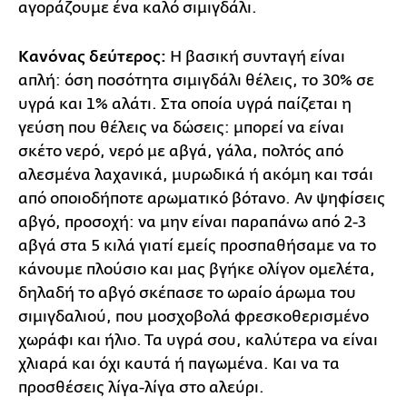
αγοράζουμε ένα καλό σιμιγδάλι.
Κανόνας δεύτερος:
Η βασική συνταγή είναι
απλή: όση ποσότητα σιμιγδάλι θέλεις, το 30% σε
υγρά και 1% αλάτι. Στα οποία υγρά παίζεται η
γεύση που θέλεις να δώσεις: μπορεί να είναι
σκέτο νερό, νερό με αβγά, γάλα, πολτός από
αλεσμένα λαχανικά, μυρωδικά ή ακόμη και τσάι
από οποιοδήποτε αρωματικό βότανο. Αν ψηφίσεις
αβγό, προσοχή: να μην είναι παραπάνω από 2-3
αβγά στα 5 κιλά γιατί εμείς προσπαθήσαμε να το
κάνουμε πλούσιο και μας βγήκε ολίγον ομελέτα,
δηλαδή το αβγό σκέπασε το ωραίο άρωμα του
σιμιγδαλιού, που μοσχοβολά φρεσκοθερισμένο
χωράφι και ήλιο. Τα υγρά σου, καλύτερα να είναι
χλιαρά και όχι καυτά ή παγωμένα. Και να τα
προσθέσεις λίγα-λίγα στο αλεύρι.