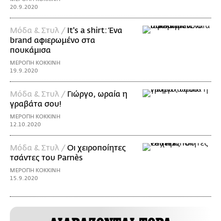
20.9.2020
Μόδα & Στυλ /
It's a shirt: Ένα
brand αφιερωμένο στα
πουκάμισα
ΜΕΡΟΠΗ ΚΟΚΚΙΝΗ
19.9.2020
Μόδα & Στυλ /
Γιώργο, ωραία η
γραβάτα σου!
ΜΕΡΟΠΗ ΚΟΚΚΙΝΗ
12.10.2020
Μόδα & Στυλ /
Οι χειροποίητες
τσάντες του Parnès
ΜΕΡΟΠΗ ΚΟΚΚΙΝΗ
15.9.2020