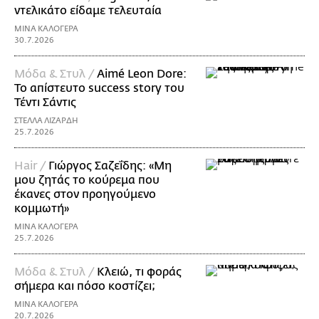
ντελικάτο είδαμε τελευταία
ΜΙΝΑ ΚΑΛΟΓΕΡΑ
30.7.2026
Μόδα & Στυλ /
Aimé Leon Dore:
To απίστευτο success story του
Τέντι Σάντις
ΣΤΕΛΛΑ ΛΙΖΑΡΔΗ
25.7.2026
Hair /
Γιώργος Σαζεΐδης: «Μη
μου ζητάς το κούρεμα που
έκανες στον προηγούμενο
κομμωτή»
ΜΙΝΑ ΚΑΛΟΓΕΡΑ
25.7.2026
Μόδα & Στυλ /
Κλειώ, τι φοράς
σήμερα και πόσο κοστίζει;
ΜΙΝΑ ΚΑΛΟΓΕΡΑ
20.7.2026