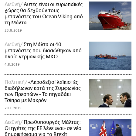
Διεθνή
Αυτές είναι οι ευρωπαϊκές
χώρες θα δεχθούν τους
μετανάστες του Ocean Viking από
τη Μάλτα.
23.8.2019
Διεθνή
Στη Μάλτα οι 40
μετανάστες που διασώθηκαν από
πλοίο γερμανικής ΜΚΟ
4.8.2019
Πολιτική
«Ακροδεξιοί λαϊκιστές
διαδήλωναν κατά της Συμφωνίας
των Πρεσπών» - Το πηγαδάκι
Τσίπρα με Μακρόν
29.1.2019
Διεθνή
Πρωθυπουργός Μάλτας:
Οι ηγέτες της ΕΕ λένε «ναι» σε νέο
δημοψήφισμα για το Brexit