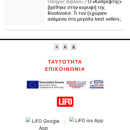
Οδηγός Βιβλίου
Ο «Καθρέφτης»
βρέθηκε στην κορυφή της
Bookvoice. Τι τον ξεχώρισε
ανάμεσα στα μεγάλα best sellers;
ΤΑΥΤΟΤΗΤΑ
ΕΠΙΚΟΙΝΩΝΙΑ