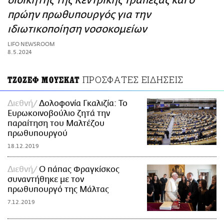
διοικητής της Κεντρικής Τράπεζας και ο
ΑΜΠΑ
πρώην πρωθυπουργός για την
PRINT
ιδιωτικοποίηση νοσοκομείων
LIFO NEWSROOM
8.5.2024
ΠΡΟΣΦΑΤΕΣ ΕΙΔΗΣΕΙΣ
ΤΖΟΖΕΦ ΜΟΥΣΚΑΤ
Διεθνή
Δολοφονία Γκαλιζία: Το
Ευρωκοινοβούλιο ζητά την
παραίτηση του Μαλτέζου
πρωθυπουργού
18.12.2019
Διεθνή
Ο πάπας Φραγκίσκος
συναντήθηκε με τον
πρωθυπουργό της Μάλτας
7.12.2019