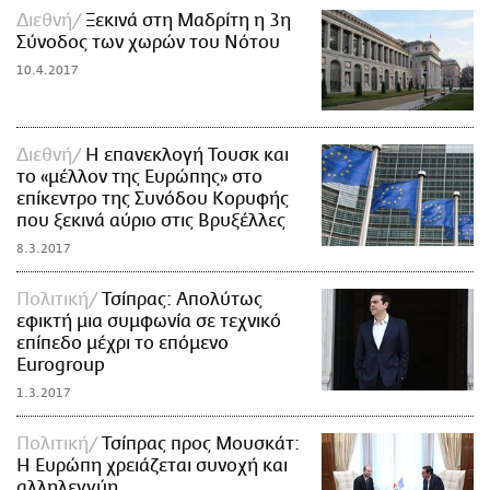
Διεθνή
Ξεκινά στη Μαδρίτη η 3η
Σύνοδος των χωρών του Νότου
10.4.2017
Διεθνή
Η επανεκλογή Τουσκ και
το «μέλλον της Ευρώπης» στο
επίκεντρο της Συνόδου Κορυφής
που ξεκινά αύριο στις Βρυξέλλες
8.3.2017
Πολιτική
Τσίπρας: Απολύτως
εφικτή μια συμφωνία σε τεχνικό
επίπεδο μέχρι το επόμενο
Eurogroup
1.3.2017
Πολιτική
Τσίπρας προς Μουσκάτ:
Η Ευρώπη χρειάζεται συνοχή και
αλληλεγγύη