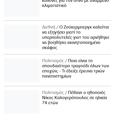
κανόνες για τον ύπνο με αναμμένο
κλιματιστικό
Διεθνή
Ο Ζούκερμπεργκ καλείται
να εξηγήσει γιατί το
υπερπολυτελές γιοτ του αρνήθηκε
να βοηθήσει ακινητοποιημένο
σκάφος
Πολιτισμός
Ποιο είναι το
σπουδαιότερο τραγούδι όλων των
εποχών; - Τι έδειξε έρευνα τριών
πανεπιστημίων
Πολιτισμός
Πέθανε ο ηθοποιός
Νίκος Καλογερόπουλος σε ηλικία
74 ετών