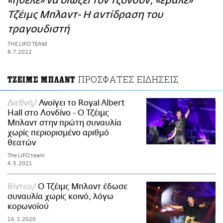
«ήθελε» να διώξει τον Τζόνσον, «έβαλε»
ΑΜΠΑ
Τζέιμς Μπλαντ- Η αντίδραση του
PRINT
τραγουδιστή
THE LIFO TEAM
8.7.2022
ΠΡΟΣΦΑΤΕΣ ΕΙΔΗΣΕΙΣ
ΤΖΕΙΜΣ ΜΠΛΑΝΤ
Διεθνή
Ανοίγει το Royal Albert
Hall στο Λονδίνο - Ο Τζέιμς
Μπλαντ στην πρώτη συναυλία
χωρίς περιορισμένο αριθμό
θεατών
The LiFO team
4.5.2021
Βίντεο
Ο Τζέιμς Μπλαντ έδωσε
συναυλία χωρίς κοινό, λόγω
κορωνοϊού
16.3.2020