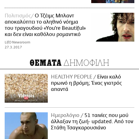
Πολιτισμός
O Τζέιμς Μπλαντ
αποκαλύπτει το αληθινό νόημα
του τραγουδιού «You're Beautiful»
και δεν είναι καθόλου ρομαντικό
LifO Newsroom
27.3.2017
ΔΗΜΟΦΙΛΗ
ΘΕΜΑΤΑ
HEALTHY PEOPLE
Είναι καλό
πρωινό η βρόμη; Ένας γιατρός
απαντά
Ημερολόγιο
51 ταινίες που μού
άλλαξαν τη ζωή- updated. Aπό τον
Στάθη Τσαγκαρουσιάνο