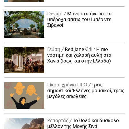
Design
Μόνο στα όνειρα: Τα
υπέροχα σπίτια του Ιμπέρ ντε
Ζιβανσί
Γεύση
Red Jane Grill: Η πιο
νόστιμη και χαλαρή αυλή στα
Χανιά (ίσως και στην Ελλάδα)
Είκοσι χρόνια LIFO
Tρεις
σημαντικοί Έλληνες μουσικοί, τρεις
μεγάλες απώλειες
Ρεπορτάζ
Το θολό και δύσκολο
μέλλον της Μονής Σινά