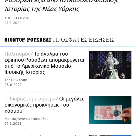
Ρούσβελτ έξω από το Μουσείο Φυσικής
ΑΜΠΑ
Ιστορίας της Νέας Υόρκης
PRINT
THE LIFO TEAM
21.1.2022
ΠΡΟΣΦΑΤΕΣ ΕΙΔΗΣΕΙΣ
ΘΙΟΝΤΟΡ ΡΟΥΣΒΕΛΤ
Πολιτισμός
Το άγαλμα του
έφιππου Ρούσβελτ απομακρύνεται
από το Αμερικανικό Μουσείο
Φυσικής Ιστορίας
The LiFO team
28.6.2021
Τι διαβάζουμε σήμερα
Οι μεγάλες
οικονομικές προκλήσεις του
κόσμου
Κώστας Αναγνωστόπουλος
24.6.2021