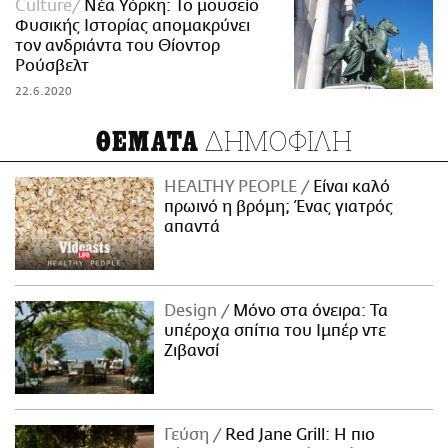
Culture
Νέα Υόρκη: Το μουσείο
Φυσικής Ιστορίας απομακρύνει
τον ανδριάντα του Θίοντορ
Ρούσβελτ
22.6.2020
ΔΗΜΟΦΙΛΗ
ΘΕΜΑΤΑ
HEALTHY PEOPLE
Είναι καλό
πρωινό η βρόμη; Ένας γιατρός
απαντά
Design
Μόνο στα όνειρα: Τα
υπέροχα σπίτια του Ιμπέρ ντε
Ζιβανσί
Γεύση
Red Jane Grill: Η πιο