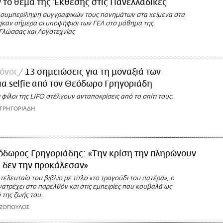
 το θέμα της Έκθεσης στις Πανελλαδικές
συμπερίληψη συγγραφικών τους πονημάτων στα κείμενα στα
ηκαν σήμερα οι υποψήφιοι των ΓΕΛ στο μάθημα της
Γλώσσας και Λογοτεχνίας
μόνος
13 σημειώσεις για τη μοναξιά των
α selfie από τον Θεόδωρο Γρηγοριάδη
 φίλοι της LIFO στέλνουν ανταποκρίσεις από το σπίτι τους.
 ΓΡΗΓΟΡΙΑΔΗ
όδωρος Γρηγοριάδης: «Την κρίση την πληρώνουν
υ δεν την προκάλεσαν»
ελευταίο του βιβλίο με τίτλο «το τραγούδι του πατέρα», ο
ατρέχει στο παρελθόν και στις εμπειρίες που κουβαλά ως
 της ζωής του.
ΑΖΟΠΟΥΛΟΣ