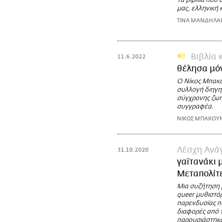
Τα βιβλία που 
μας, ελληνική κ
ΤΙΝΑ ΜΑΝΔΗΛΑ
Βιβλία 
11.6.2022
θέλησα μόν
Ο Νίκος Μπακο
συλλογή διηγη
σύγχρονης ζωή
συγγραφέα.
ΝΙΚΟΣ ΜΠΑΚΟΥ
Λέσχη Ανά
31.10.2020
γαϊτανάκι
Mεταπολίτ
Μια συζήτηση 
queer μυθιστόρ
παρενδυσίας πο
διαφορές από τ
παρουσιάστηκα