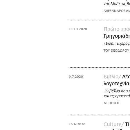
της Μπέττυς Β
ΑΛΕΞΑΝΔΡΟΣ ΔΙ
Πρώτο πρ
11.10.2020
Γρηγοριάδ
«Είσαι τυχερός
TOY ΘΕΟΔΩΡΟΥ
Βιβλίο
Λέ
9.7.2020
λογοτεχνία
19 βιβλία που 
και τις προεκτά
M. HULOT
Culture
Τ
15.6.2020