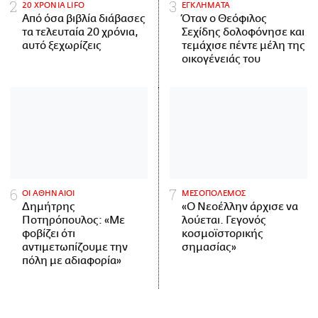
20 ΧΡΟΝΙΑ LIFO
ΕΓΚΛΗΜΑΤΑ
Από όσα βιβλία διάβασες
Όταν ο Θεόφιλος
τα τελευταία 20 χρόνια,
Σεχίδης δολοφόνησε και
αυτό ξεχωρίζεις
τεμάχισε πέντε μέλη της
οικογένειάς του
ΟΙ ΑΘΗΝΑΙΟΙ
ΜΕΣΟΠΟΛΕΜΟΣ
Δημήτρης
«Ο Νεοέλλην άρχισε να
Ποτηρόπουλος: «Με
λούεται. Γεγονός
φοβίζει ότι
κοσμοϊστορικής
αντιμετωπίζουμε την
σημασίας»
πόλη με αδιαφορία»