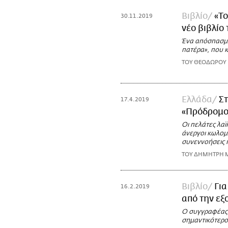
Βιβλίο
«Το
30.11.2019
νέο βιβλίο
Ένα απόσπασμα
πατέρα», που 
ΤΟΥ ΘΕΟΔΩΡΟΥ
Ελλάδα
Στ
17.4.2019
«Πρόδρομο
Οι πελάτες λαϊ
άνεργοι κωλομπ
συνεννοήσεις 
TOY ΔΗΜΗΤΡΗ 
Βιβλίο
Για
16.2.2019
από την ε
Ο συγγραφέας 
σημαντικότερο