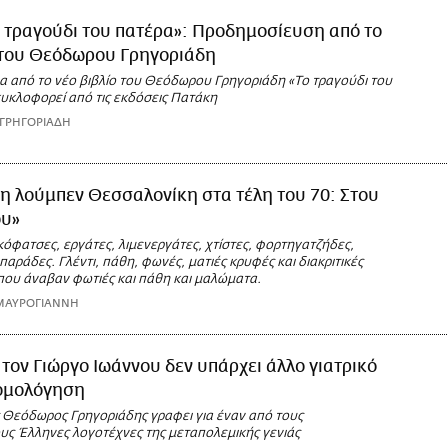
 τραγούδι του πατέρα»: Προδημοσίευση από το
 του Θεόδωρου Γρηγοριάδη
 από το νέο βιβλίο του Θεόδωρου Γρηγοριάδη «Το τραγούδι του
κυκλοφορεί από τις εκδόσεις Πατάκη
 ΓΡΗΓΟΡΙΑΔΗ
η λούμπεν Θεσσαλονίκη στα τέλη του 70: Στου
υ»
κόφατσες, εργάτες, λιμενεργάτες, χτίστες, φορτηγατζήδες,
αράδες. Γλέντι, πάθη, φωνές, ματιές κρυφές και διακριτικές
που άναβαν φωτιές και πάθη και μαλώματα.
ΜΑΥΡΟΓΙΑΝΝΗ
 τον Γιώργο Ιωάννου δεν υπάρχει άλλο γιατρικό
ξομολόγηση
Θεόδωρος Γρηγοριάδης γραφει για έναν από τους
υς Έλληνες λογοτέχνες της μεταπολεμικής γενιάς