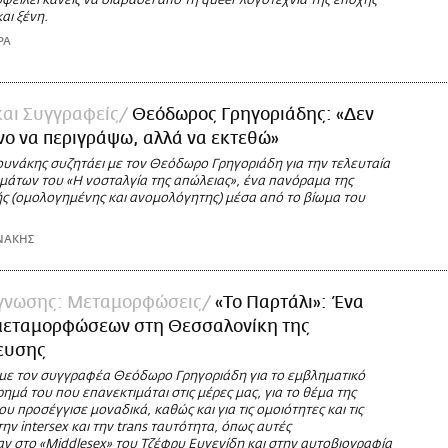
οφείλει κανείς να διαβάσει από τη queer λογοτεχνία της εποχής
αι ξένη.
ΡΑ
και Συγγραφείς
Θεόδωρος Γρηγοριάδης: «Δεν
ο να περιγράψω, αλλά να εκτεθώ»
υνάκης συζητάει με τον Θεόδωρο Γρηγοριάδη για την τελευταία
μάτων του «Η νοσταλγία της απώλειας», ένα πανόραμα της
ς (ομολογημένης και ανομολόγητης) μέσα από το βίωμα του
ΝΑΚΗΣ
γνωσης: Μεταμορφώσεις
«Το Παρτάλι»: Ένα
 μεταμορφώσεων στη Θεσσαλονίκη της
ευσης
με τον συγγραφέα Θεόδωρο Γρηγοριάδη για το εμβληματικό
ημά του που επανεκτιμάται στις μέρες μας, για τo θέμα της
υ προσέγγισε μοναδικά, καθώς και για τις ομοιότητες και τις
ην intersex και την trans ταυτότητα, όπως αυτές
ν στο «Middlesex» του Τζέφρυ Ευγενίδη και στην αυτοβιογραφία