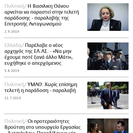
Πολιτική
Η Βασιλικη Θάνου
αρνείται να παραστεί στην τελετή
παράδοσης - παραλαβής της
Επιτροπής Ανταγωνισμού
2.9.2019
Ελλάδα
Παρέλαβε ο νέος
αρχηγός της ΕΛ.ΑΣ. - «Να μην
έχουμε ποτέ ξανά άλλο Μάτι»,
ευχήθηκε ο απερχόμενος
5.8.2019
Πολιτική
ΥΜΑΘ: Χωρίς επίσημη
τελετή η παράδοση - παραλαβή
11.7.2019
Πολιτική
Οι προτεραιότητες
Βρούτση στο υπουργείο Εργασίας