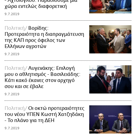
- Αχτσιόγλου: Παραδίδουμε μία
χώρα εντελώς διαφορετική
9.7.2019
Πολιτική
Βορίδης:
Προτεραιότητα η διαπραγμάτευση
της ΚΑΠ προς όφελος των
Ελλήνων αγροτών
9.7.2019
Πολιτική
Αυγενάκης: Επιλογή
μου ο αθλητισμός - Βασιλειάδης:
Κάτι κακό έκανες στον αρχηγό
σου και σε έβαλε
9.7.2019
Πολιτική
Οι οκτώ προτεραιότητες
του νέου ΥΠΕΝ Κωστή Χατζηδάκη
- Το πλάνο για τη ΔΕΗ
9.7.2019