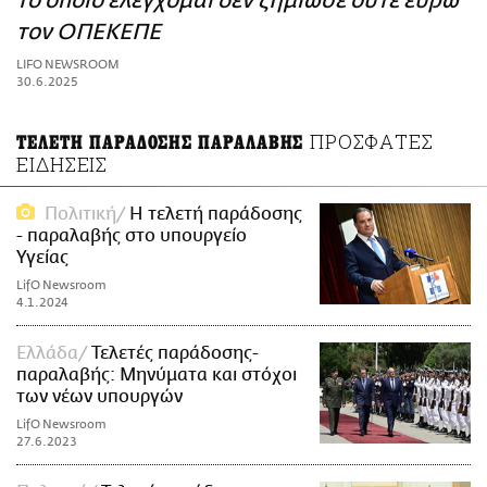
το οποίο ελέγχομαι δεν ζημίωσε ούτε ευρώ
ΑΜΠΑ
τον ΟΠΕΚΕΠΕ
PRINT
LIFO NEWSROOM
30.6.2025
ΠΡΟΣΦΑΤΕΣ
ΤΕΛΕΤΗ ΠΑΡΑΔΟΣΗΣ ΠΑΡΑΛΑΒΗΣ
ΕΙΔΗΣΕΙΣ
Πολιτική
Η τελετή παράδοσης
- παραλαβής στο υπουργείο
Υγείας
LifO Newsroom
4.1.2024
Ελλάδα
Τελετές παράδοσης-
παραλαβής: Μηνύματα και στόχοι
των νέων υπουργών
LifO Newsroom
27.6.2023