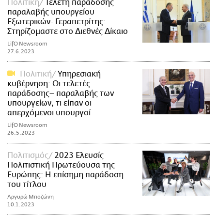
Πολιτική
Τελετή παράδοσης
παραλαβής υπουργείου
Εξωτερικών- Γεραπετρίτης:
Στηρίζομαστε στο Διεθνές Δίκαιο
LifO Newsroom
27.6.2023
Πολιτική
Υπηρεσιακή
κυβέρνηση: Οι τελετές
παράδοσης– παραλαβής των
υπουργείων, τι είπαν οι
απερχόμενοι υπουργοί
LifO Newsroom
26.5.2023
Πολιτισμός
2023 Ελευσίς
Πολιτιστική Πρωτεύουσα της
Ευρώπης: Η επίσημη παράδοση
του τίτλου
Αργυρώ Μποζώνη
10.1.2023