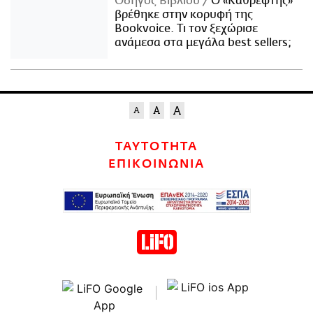
Οδηγός Βιβλίου
Ο «Καθρέφτης»
βρέθηκε στην κορυφή της
Bookvoice. Τι τον ξεχώρισε
ανάμεσα στα μεγάλα best sellers;
ΤΑΥΤΟΤΗΤΑ
ΕΠΙΚΟΙΝΩΝΙΑ