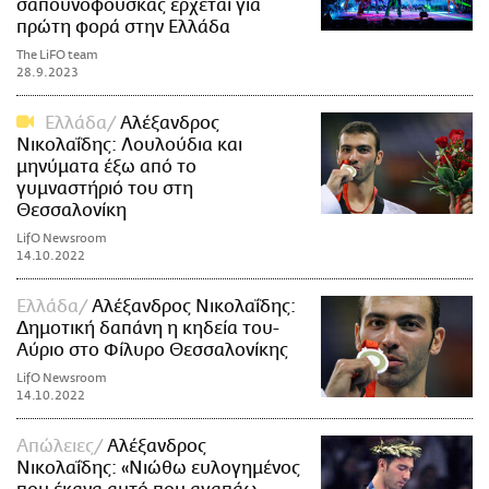
σαπουνόφουσκας έρχεται για
πρώτη φορά στην Ελλάδα
The LiFO team
28.9.2023
Ελλάδα
Αλέξανδρος
Νικολαΐδης: Λουλούδια και
μηνύματα έξω από το
γυμναστήριό του στη
Θεσσαλονίκη
LifO Newsroom
14.10.2022
Ελλάδα
Αλέξανδρος Νικολαΐδης:
Δημοτική δαπάνη η κηδεία του-
Αύριο στο Φίλυρο Θεσσαλονίκης
LifO Newsroom
14.10.2022
Απώλειες
Αλέξανδρος
Νικολαΐδης: «Νιώθω ευλογημένος