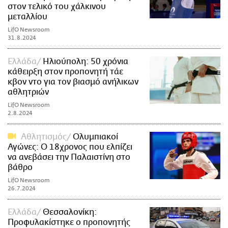
στον τελικό του χάλκινου
μεταλλίου
LifO Newsroom
31.8.2024
Ελλάδα
Ηλιούπολη: 50 χρόνια
κάθειρξη στον προπονητή τάε
κβον ντο για τον βιασμό ανήλικων
αθλητριών
LifO Newsroom
2.8.2024
Αθλητισμός
Ολυμπιακοί
Αγώνες: Ο 18χρονος που ελπίζει
να ανεβάσει την Παλαιστίνη στο
βάθρο
LifO Newsroom
26.7.2024
Ελλάδα
Θεσσαλονίκη:
Προφυλακίστηκε ο προπονητής