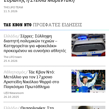
Ευρώπης η Στέλλα Μαρεντάκη
ΑΜΠΑ
THE LIFO TEAM
PRINT
11.5.2026
ΠΡΟΣΦΑΤΕΣ ΕΙΔΗΣΕΙΣ
ΤΑΕ ΚΒΟΝ ΝΤΟ
Ελλάδα
Σέρρες: Σύλληψη
διαιτητή πολεμικών τεχνών –
Κατηγορείται για «φακελάκι»
προκειμένου να ευνοήσει αθλητές
The LiFO team
25.4.2026
Αθλητισμός
Τάε Κβον Ντό:
Μετάλλιο για τον 17χρονο
Αριστείδη Νικόλαο Ψαρρό στο
Παγκόσμιο Πρωτάθλημα
LifO Newsroom
26.10.2025
Ελλάδα
Θεσσαλονίκη: Στη