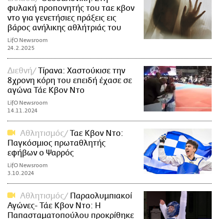
φυλακή προπονητής του ταε κβον
ντο για γενετήσιες πράξεις εις
βάρος ανήλικης αθλήτριάς του
LifO Newsroom
24.2.2025
Διεθνή
Τίρανα: Χαστούκισε την
8χρονη κόρη του επειδή έχασε σε
αγώνα Τάε Κβον Ντο
LifO Newsroom
14.11.2024
Αθλητισμός
Ταε Κβον Ντο:
Παγκόσμιος πρωταθλητής
εφήβων ο Ψαρρός
LifO Newsroom
3.10.2024
Αθλητισμός
Παραολυμπιακοί
Αγώνες- Τάε Κβον Ντο: Η
Παπασταματοπούλου προκρίθηκε