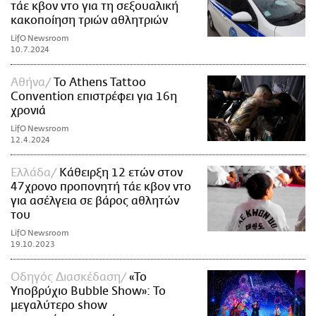
τάε κβον ντο για τη σεξουαλική
κακοποίηση τριών αθλητριών
LifO Newsroom
10.7.2024
Αθήνα
Το Athens Tattoo
Convention επιστρέφει για 16η
χρονιά
LifO Newsroom
12.4.2024
Ελλάδα
Κάθειρξη 12 ετών στον
47χρονο προπονητή τάε κβον ντο
για ασέλγεια σε βάρος αθλητών
του
LifO Newsroom
19.10.2023
Οδηγός Διασκέδαση
«Το
Υποβρύχιο Bubble Show»: Το
μεγαλύτερο show