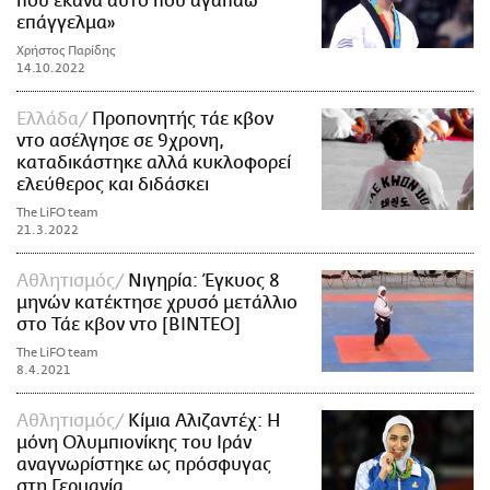
που έκανα αυτό που αγαπάω
επάγγελμα»
Χρήστος Παρίδης
14.10.2022
Ελλάδα
Προπονητής τάε κβον
ντο ασέλγησε σε 9χρονη,
καταδικάστηκε αλλά κυκλοφορεί
ελεύθερος και διδάσκει
The LiFO team
21.3.2022
Αθλητισμός
Νιγηρία: Έγκυος 8
μηνών κατέκτησε χρυσό μετάλλιο
στο Τάε κβον ντο [ΒΙΝΤΕΟ]
The LiFO team
8.4.2021
Αθλητισμός
Κίμια Αλιζαντέχ: Η
μόνη Ολυμπιονίκης του Ιράν
αναγνωρίστηκε ως πρόσφυγας
στη Γερμανία