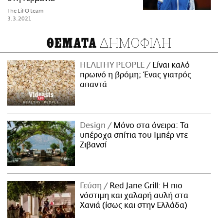
The LiFO team
3.3.2021
ΔΗΜΟΦΙΛΗ
ΘΕΜΑΤΑ
HEALTHY PEOPLE
Είναι καλό
πρωινό η βρόμη; Ένας γιατρός
απαντά
Design
Μόνο στα όνειρα: Τα
υπέροχα σπίτια του Ιμπέρ ντε
Ζιβανσί
Γεύση
Red Jane Grill: Η πιο
νόστιμη και χαλαρή αυλή στα
Χανιά (ίσως και στην Ελλάδα)