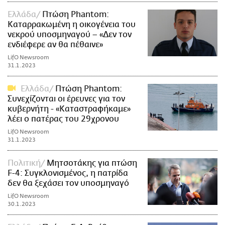
Ελλάδα
Πτώση Phantom:
Καταρρακωμένη η οικογένεια του
νεκρού υποσμηναγού – «Δεν τον
ενδιέφερε αν θα πέθαινε»
LifO Newsroom
31.1.2023
Ελλάδα
Πτώση Phantom:
Συνεχίζονται οι έρευνες για τον
κυβερνήτη - «Καταστραφήκαμε»
λέει ο πατέρας του 29χρονου
LifO Newsroom
31.1.2023
Πολιτική
Μητσοτάκης για πτώση
F-4: Συγκλονισμένος, η πατρίδα
δεν θα ξεχάσει τον υποσμηναγό
LifO Newsroom
30.1.2023