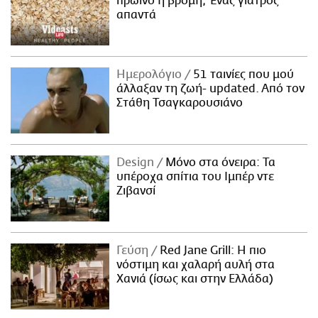
πρωινό η βρόμη; Ένας γιατρός
απαντά
Ημερολόγιο
51 ταινίες που μού
άλλαξαν τη ζωή- updated. Aπό τον
Στάθη Τσαγκαρουσιάνο
Design
Μόνο στα όνειρα: Τα
υπέροχα σπίτια του Ιμπέρ ντε
Ζιβανσί
Γεύση
Red Jane Grill: Η πιο
νόστιμη και χαλαρή αυλή στα
Χανιά (ίσως και στην Ελλάδα)