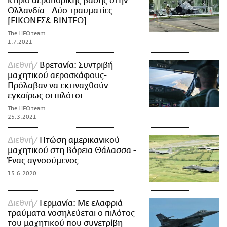
κτίριο αεροπορικής βάσης στην
Ολλανδία - Δύο τραυματίες
[ΕΙΚΟΝΕΣ& ΒΙΝΤΕΟ]
The LiFO team
1.7.2021
Διεθνή
Βρετανία: Συντριβή
μαχητικού αεροσκάφους-
Πρόλαβαν να εκτιναχθούν
εγκαίρως οι πιλότοι
The LiFO team
25.3.2021
Διεθνή
Πτώση αμερικανικού
μαχητικού στη Βόρεια Θάλασσα -
Ένας αγνοούμενος
15.6.2020
Διεθνή
Γερμανία: Με ελαφριά
τραύματα νοσηλεύεται ο πιλότος
του μαχητικού που συνετρίβη