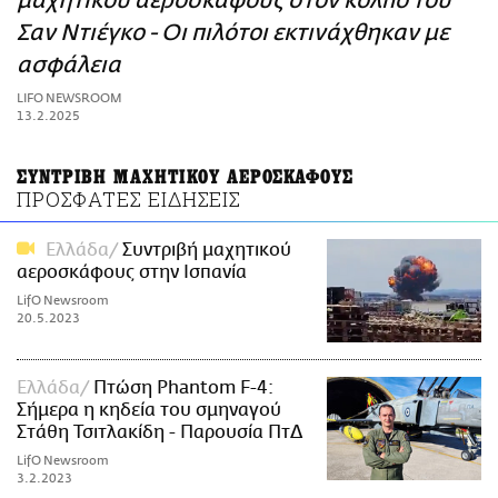
μαχητικού αεροσκάφους στον κόλπο του
ΑΜΠΑ
Σαν Ντιέγκο - Οι πιλότοι εκτινάχθηκαν με
PRINT
ασφάλεια
LIFO NEWSROOM
13.2.2025
ΣΥΝΤΡΙΒΗ ΜΑΧΗΤΙΚΟΥ ΑΕΡΟΣΚΑΦΟΥΣ
ΠΡΟΣΦΑΤΕΣ ΕΙΔΗΣΕΙΣ
Ελλάδα
Συντριβή μαχητικού
αεροσκάφους στην Ισπανία
LifO Newsroom
20.5.2023
Ελλάδα
Πτώση Phantom F-4:
Σήμερα η κηδεία του σμηναγού
Στάθη Τσιτλακίδη - Παρουσία ΠτΔ
LifO Newsroom
3.2.2023