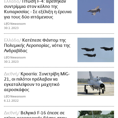
Ελλάδα
Πτώση F-4: Βρέθηκαν
συντρίμμια στον κόλπο της
Κυπαρισσίας - Σε εξέλιξη η έρευνα
για τους δύο ιπτάμενους
LifO Newsroom
30.1.2023
Ελλάδα
Κατέπεσε Φάντομ της
Πολεμικής Αεροπορίας, νότια της
Ανδραβίδας
LifO Newsroom
30.1.2023
Διεθνή
Κροατία: Συνετρίβη MiG-
21, οι πιλότοι πρόλαβαν να
εγκαταλείψουν το μαχητικό
αεροσκάφος
LifO Newsroom
6.12.2022
Διεθνή
Βελγικό F-16 έπεσε σε