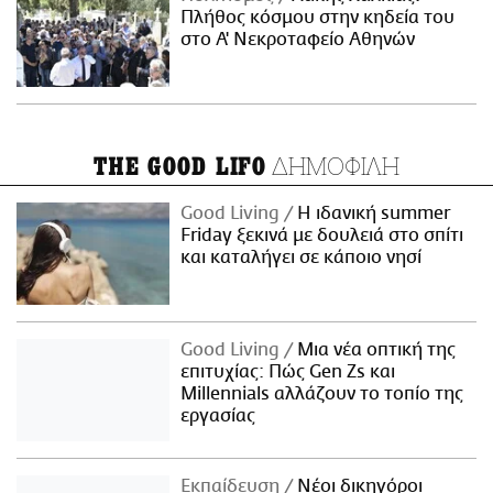
Πλήθος κόσμου στην κηδεία του
στο Α' Νεκροταφείο Αθηνών
ΔΗΜΟΦΙΛΗ
THE GOOD LIFO
Good Living
Η ιδανική summer
Friday ξεκινά με δουλειά στο σπίτι
και καταλήγει σε κάποιο νησί
Good Living
Μια νέα οπτική της
επιτυχίας: Πώς Gen Zs και
Millennials αλλάζουν το τοπίο της
εργασίας
Εκπαίδευση
Νέοι δικηγόροι