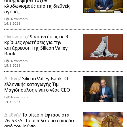
απορροφήσει τυχόν
κλυδωνισμούς από τις διεθνείς
αγορές
LifO Newsroom
16.3.2023
Οικονομία
9 απαντήσεις σε 9
κρίσιμες ερωτήσεις για την
κατάρρευση της Silicon Valley
Bank
LifO Newsroom
15.3.2023
Διεθνή
Silicon Valley Bank: Ο
ελληνικής καταγωγής Τιμ
Μαγιόπουλος είναι ο νέος CEO
LifO Newsroom
14.3.2023
Διεθνή
Το bitcoin έφτασε στα
26.533$- Το υψηλότερο επίπεδο
από τον Ιούνιο