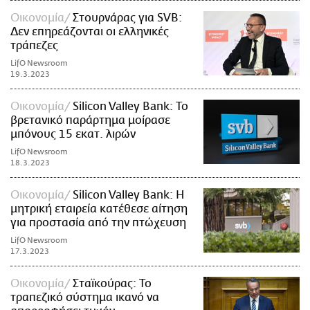
Οικονομία
Στουρνάρας για SVB:
Δεν επηρεάζονται οι ελληνικές
τράπεζες
LifO Newsroom
19.3.2023
Οικονομία
Silicon Valley Bank: Το
βρετανικό παράρτημα μοίρασε
μπόνους 15 εκατ. λιρών
LifO Newsroom
18.3.2023
Οικονομία
Silicon Valley Bank: Η
μητρική εταιρεία κατέθεσε αίτηση
για προστασία από την πτώχευση
LifO Newsroom
17.3.2023
Οικονομία
Σταϊκούρας: Το
τραπεζικό σύστημα ικανό να