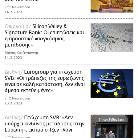
LifO Newsroom
14.3.2023
Οικονομία
Silicon Valley &
Signature Bank: Οι επιπτώσεις και
η προοπτική «παγκόσμιας
μετάδοσης»
Μάνος Χατζηγιάννης
14.3.2023
Διεθνή
Eurogroup για πτώχευση
SVB: «Οι τράπεζες της ευρωζώνης
είναι σε καλή κατάσταση, δεν είναι
άμεσα εκτεθειμένες»
LifO Newsroom
13.3.2023
Διεθνή
Πτώχευση SVB: «Δεν
υπάρχει κίνδυνος μετάδοσης στην
Ευρώπη», εκτιμά ο Τζεντιλόνι
LifO Newsroom