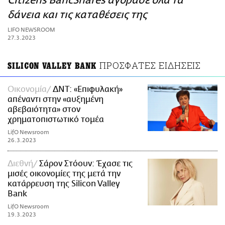
Citizens BancShares αγόρασε όλα τα
ΑΜΠΑ
δάνεια και τις καταθέσεις της
PRINT
LIFO NEWSROOM
27.3.2023
ΠΡΟΣΦΑΤΕΣ ΕΙΔΗΣΕΙΣ
SILICON VALLEY BANK
Οικονομία
ΔΝΤ: «Επιφυλακή»
απέναντι στην «αυξημένη
αβεβαιότητα» στον
χρηματοπιστωτικό τομέα
LifO Newsroom
26.3.2023
Διεθνή
Σάρον Στόουν: Έχασε τις
μισές οικονομίες της μετά την
κατάρρευση της Silicon Valley
Bank
LifO Newsroom
19.3.2023