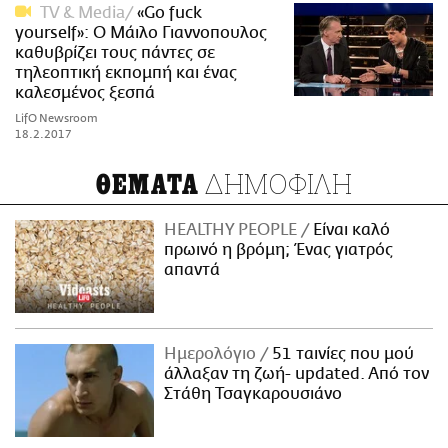
TV & Media
«Go fuck
yourself»: Ο Μάιλο Γιαννοπουλος
καθυβρίζει τους πάντες σε
τηλεοπτική εκπομπή και ένας
καλεσμένος ξεσπά
LifO Newsroom
18.2.2017
ΔΗΜΟΦΙΛΗ
ΘΕΜΑΤΑ
HEALTHY PEOPLE
Είναι καλό
πρωινό η βρόμη; Ένας γιατρός
απαντά
Ημερολόγιο
51 ταινίες που μού
άλλαξαν τη ζωή- updated. Aπό τον
Στάθη Τσαγκαρουσιάνο