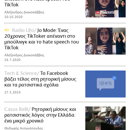
TikTok
Αλέξανδρος Διακοσάββας
10.10.2020
Radio Lifo
Jo Mode: Ένας
20χρονος TikToker απέναντι στο
μπούλινγκ και το hate speech του
TikTok
Αλέξανδρος Διακοσάββας
16.7.2020
Τech & Science
Το Facebook
βάζει τέλος στη ρητορική μίσους
και τα ρατσιστικά σχόλια
27.3.2019
Casus Belli
Ρητορική μίσους και
ρατσιστικός λόγος στην Ελλάδα:
ένα μικρό χρονικό
Θοδωρής Αντωνόπουλος