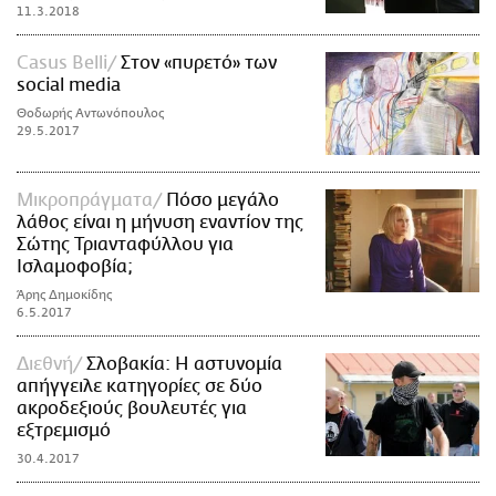
11.3.2018
Casus Belli
Στον «πυρετό» των
social media
Θοδωρής Αντωνόπουλος
29.5.2017
Mικροπράγματα
Πόσο μεγάλο
λάθος είναι η μήνυση εναντίον της
Σώτης Τριανταφύλλου για
Ισλαμοφοβία;
Άρης Δημοκίδης
6.5.2017
Διεθνή
Σλοβακία: Η αστυνομία
απήγγειλε κατηγορίες σε δύο
ακροδεξιούς βουλευτές για
εξτρεμισμό
30.4.2017