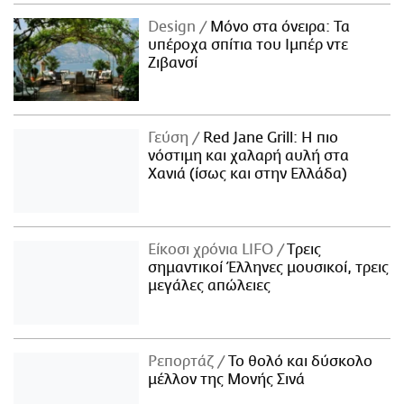
Design
Μόνο στα όνειρα: Τα
υπέροχα σπίτια του Ιμπέρ ντε
Ζιβανσί
Γεύση
Red Jane Grill: Η πιο
νόστιμη και χαλαρή αυλή στα
Χανιά (ίσως και στην Ελλάδα)
Είκοσι χρόνια LIFO
Tρεις
σημαντικοί Έλληνες μουσικοί, τρεις
μεγάλες απώλειες
Ρεπορτάζ
Το θολό και δύσκολο
μέλλον της Μονής Σινά