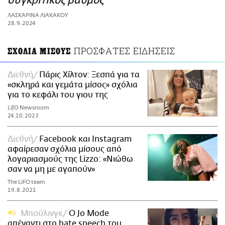
συγκριτικός βαθμός
ΑΜΠΑ
ΛΑΣΚΑΡΙΝΑ ΛΙΑΚΑΚΟΥ
PRINT
28.9.2024
ΠΡΟΣΦΑΤΕΣ ΕΙΔΗΣΕΙΣ
ΣΧΟΛΙΑ ΜΙΣΟΥΣ
Διεθνή
Πάρις Χίλτον: Ξεσπά για τα
«σκληρά και γεμάτα μίσος» σχόλια
για το κεφάλι του γιου της
LifO Newsroom
24.10.2023
Διεθνή
Facebook και Instagram
αφαίρεσαν σχόλια μίσους από
λογαριασμούς της Lizzo: «Νιώθω
σαν να μη με αγαπούν»
The LiFO team
19.8.2021
Μπούλινγκ
Ο Jo Mode
απέναντι στο hate speech του