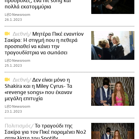
προσβολές, ένα hit song και
πολλά εκατομμύρια
LifO Newsroom
26.1.2023
Διεθνή
Μητέρα Πικέ εναντίον
Σακίρα: Η στιγμή που η πεθερά
προσπαθεί να κάνει την
τραγουδίστρια να σωπάσει
LifO Newsroom
25.1.2023
Διεθνή
Δεν είναι μόνο η
Shakira και η Miley Cyrus- Τα
«revenge songs» που έκαναν
μεγάλη επιτυχία
LifO Newsroom
23.1.2023
Πολιτισμός
Το τραγούδι της
Σακίρα για τον Πικέ παραμένει Νο2
στην λίστα του Spotify