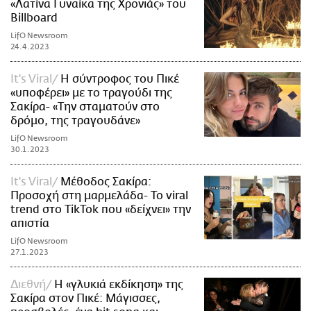
«Λατίνα Γυναίκα της Χρονιάς» του
Billboard
LifO Newsroom
24.4.2023
It's Viral
Η σύντροφος του Πικέ
«υποφέρει» με το τραγούδι της
Σακίρα- «Την σταματούν στο
δρόμο, της τραγουδάνε»
LifO Newsroom
30.1.2023
It's Viral
Μέθοδος Σακίρα:
Προσοχή στη μαρμελάδα- Το viral
trend στο TikTok που «δείχνει» την
απιστία
LifO Newsroom
27.1.2023
Διεθνή
Η «γλυκιά εκδίκηση» της
Σακίρα στον Πικέ: Μάγισσες,