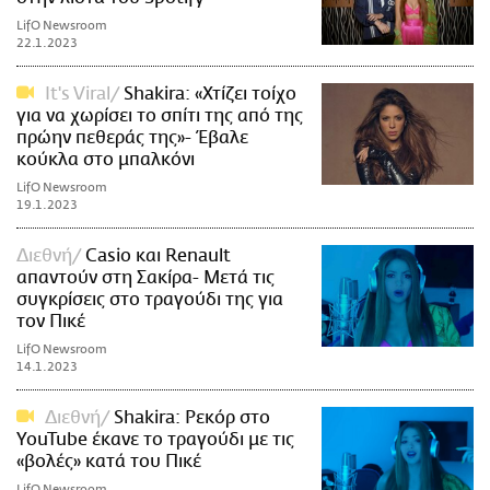
LifO Newsroom
22.1.2023
It's Viral
Shakira: «Χτίζει τοίχο
για να χωρίσει το σπίτι της από της
πρώην πεθεράς της»- Έβαλε
κούκλα στο μπαλκόνι
LifO Newsroom
19.1.2023
Διεθνή
Casio και Renault
απαντούν στη Σακίρα- Μετά τις
συγκρίσεις στο τραγούδι της για
τον Πικέ
LifO Newsroom
14.1.2023
Διεθνή
Shakira: Ρεκόρ στο
YouTube έκανε το τραγούδι με τις
«βολές» κατά του Πικέ
LifO Newsroom