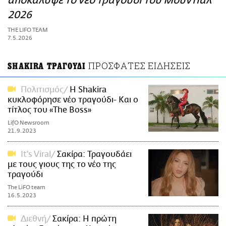
αποκάλυψε το νέο τραγούδι του Μουντιάλ
ΑΜΠΑ
2026
PRINT
THE LIFO TEAM
7.5.2026
ΠΡΟΣΦΑΤΕΣ ΕΙΔΗΣΕΙΣ
SHAKIRA ΤΡΑΓΟΥΔΙ
Πολιτισμός
Η Shakira
κυκλοφόρησε νέο τραγούδι- Και ο
τίτλος του «The Boss»
LifO Newsroom
21.9.2023
It's Viral
Σακίρα: Τραγουδάει
με τους γιους της το νέο της
τραγούδι
The LiFO team
16.5.2023
Διεθνή
Σακίρα: Η πρώτη