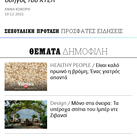
οδηγός του ΚΤΕΛ
ΑΜΠΑ
ΑΝΝΑ ΚΟΚΟΡΗ
PRINT
10.12.2021
ΠΡΟΣΦΑΤΕΣ ΕΙΔΗΣΕΙΣ
ΣΕΞΟΥΑΛΙΚΗ ΠΡΟΤΑΣΗ
ΔΗΜΟΦΙΛΗ
ΘΕΜΑΤΑ
HEALTHY PEOPLE
Είναι καλό
πρωινό η βρόμη; Ένας γιατρός
απαντά
Design
Μόνο στα όνειρα: Τα
υπέροχα σπίτια του Ιμπέρ ντε
Ζιβανσί