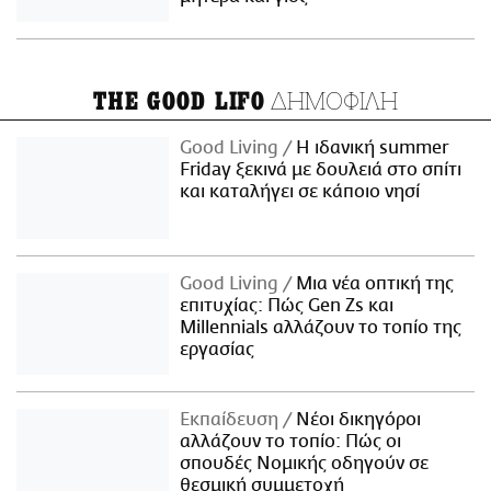
ΔΗΜΟΦΙΛΗ
THE GOOD LIFO
Good Living
Η ιδανική summer
Friday ξεκινά με δουλειά στο σπίτι
και καταλήγει σε κάποιο νησί
Good Living
Μια νέα οπτική της
επιτυχίας: Πώς Gen Zs και
Millennials αλλάζουν το τοπίο της
εργασίας
Εκπαίδευση
Νέοι δικηγόροι
αλλάζουν το τοπίο: Πώς οι
σπουδές Νομικής οδηγούν σε
θεσμική συμμετοχή