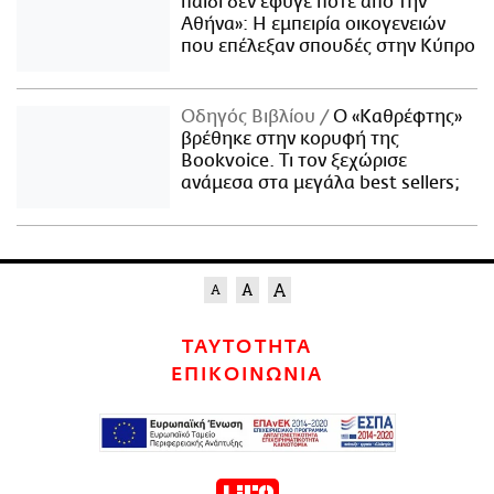
παιδί δεν έφυγε ποτέ από την
Αθήνα»: Η εμπειρία οικογενειών
που επέλεξαν σπουδές στην Κύπρο
Οδηγός Βιβλίου
Ο «Καθρέφτης»
βρέθηκε στην κορυφή της
Bookvoice. Τι τον ξεχώρισε
ανάμεσα στα μεγάλα best sellers;
ΤΑΥΤΟΤΗΤΑ
ΕΠΙΚΟΙΝΩΝΙΑ