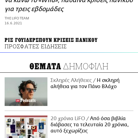
να κάνω το «Wild», πάθαινα κρίσεις πανικού
ΑΜΠΑ
για τρεις εβδομάδες
PRINT
THE LIFO TEAM
16.6.2021
ΡΙΣ ΓΟΥΙΔΕΡΣΠΟΥΝ ΚΡΙΣΕΙΣ ΠΑΝΙΚΟΥ
ΠΡΟΣΦΑΤΕΣ ΕΙΔΗΣΕΙΣ
ΔΗΜΟΦΙΛΗ
ΘΕΜΑΤΑ
Σκληρές Αλήθειες
H σκληρή
αλήθεια για τον Πάνο Βλάχο
20 χρόνια LiFO
Από όσα βιβλία
διάβασες τα τελευταία 20 χρόνια,
αυτό ξεχωρίζεις