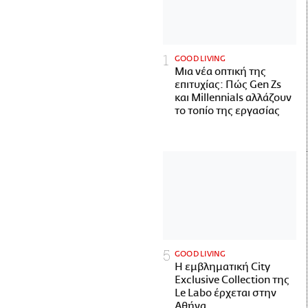
GOOD LIVING
Μια νέα οπτική της
επιτυχίας: Πώς Gen Zs
και Millennials αλλάζουν
το τοπίο της εργασίας
GOOD LIVING
Η εμβληματική City
Exclusive Collection της
Le Labo έρχεται στην
Αθήνα