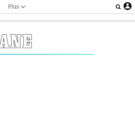
Plus
Θέματα
Συνεντεύξεις
Videos
ΘΑΝΕ
τα
Αφιερώματα
Ζώδια
Εξομολογήσεις
Blogs
η
Οι Αθηναίοι
Απώλειες
Lgbtqi+
Επιλογές