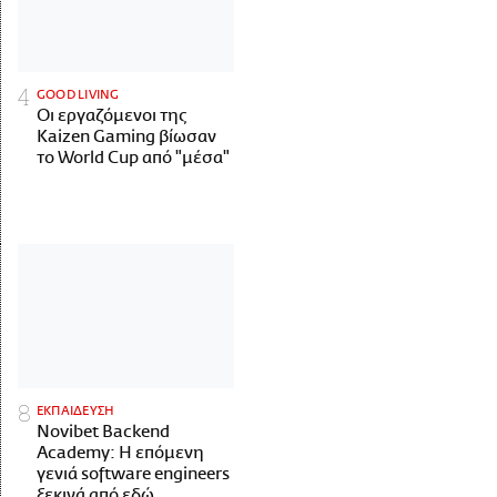
GOOD LIVING
Οι εργαζόμενοι της
Kaizen Gaming βίωσαν
το World Cup από "μέσα"
ΕΚΠΑΙΔΕΥΣΗ
Novibet Backend
Academy: Η επόμενη
γενιά software engineers
ξεκινά από εδώ