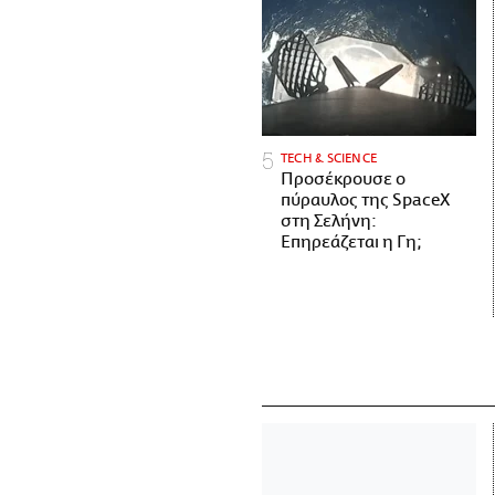
ΤECH & SCIENCE
Προσέκρουσε ο
πύραυλος της SpaceX
στη Σελήνη:
Επηρεάζεται η Γη;