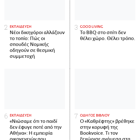
ΕΚΠΑΙΔΕΥΣΗ
GOOD LIVING
Νέοι δικηγόροι αλλάζουν
Το BBQ στο σπίτι δεν
το τοπίο: Πώς οι
θέλει χώρο. Θέλει τρόπο.
σπουδές Νομικής
οδηγούν σε θεσμική
συμμετοχή
ΕΚΠΑΙΔΕΥΣΗ
ΟΔΗΓΟΣ ΒΙΒΛΙΟΥ
«Νιώσαμε ότι το παιδί
Ο «Καθρέφτης» βρέθηκε
δεν έφυγε ποτέ από την
στην κορυφή της
Αθήνα»: Η εμπειρία
Bookvoice. Τι τον
οικογενειών που
ξεχώρισε ανάμεσα στα