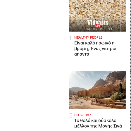
HEALTHY PEOPLE
Είναι καλό πρωινό η
βρόμη; Ένας γιατρός
απαντά
ΡΕΠΟΡΤΑΖ
Το θολό και δύσκολο
μέλλον της Μονής Σινά