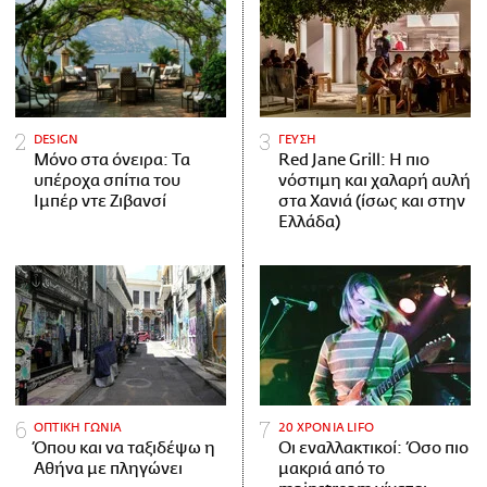
DESIGN
ΓΕΥΣΗ
Μόνο στα όνειρα: Τα
Red Jane Grill: Η πιο
υπέροχα σπίτια του
νόστιμη και χαλαρή αυλή
Ιμπέρ ντε Ζιβανσί
στα Χανιά (ίσως και στην
Ελλάδα)
ΟΠΤΙΚΗ ΓΩΝΙΑ
20 ΧΡΟΝΙΑ LIFO
Όπου και να ταξιδέψω η
Οι εναλλακτικοί: Όσο πιο
Αθήνα με πληγώνει
μακριά από το