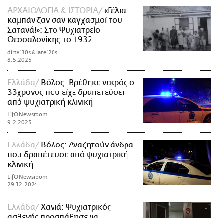
ΑΡΧΑΙΟΛΟΓΙΑ & ΙΣΤΟΡΙΑ
«Γέλια
καμπάνιζαν σαν καγχασμοί του
Σατανά!»: Στο Ψυχιατρείο
Θεσσαλονίκης το 1932
dirty '30s & late '20s
8.5.2025
Ελλάδα
Βόλος: Βρέθηκε νεκρός ο
33χρονος που είχε δραπετεύσει
από ψυχιατρική κλινική
LifO Newsroom
9.2.2025
Ελλάδα
Βόλος: Αναζητούν άνδρα
που δραπέτευσε από ψυχιατρική
κλινική
LifO Newsroom
29.12.2024
Ελλάδα
Χανιά: Ψυχιατρικός
ασθενής προσπάθησε να