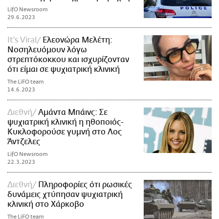
LifO Newsroom
29.6.2023
It's Viral
Ελεονώρα Μελέτη:
Νοσηλευόμουν λόγω
στρεπτόκοκκου και ισχυρίζονταν
ότι είμαι σε ψυχιατρική κλινική
The LiFO team
14.6.2023
Διεθνή
Αμάντα Μπάινς: Σε
ψυχιατρική κλινική η ηθοποιός-
Κυκλοφορούσε γυμνή στο Λος
Άντζελες
LifO Newsroom
22.3.2023
Διεθνή
Πληροφορίες ότι ρωσικές
δυνάμεις χτύπησαν ψυχιατρική
κλινική στο Χάρκοβο
The LiFO team