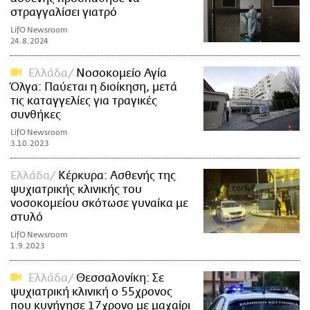
στραγγαλίσει γιατρό
LifO Newsroom
24.8.2024
Ελλάδα
Νοσοκομείο Αγία
Όλγα: Παύεται η διοίκηση, μετά
τις καταγγελίες για τραγικές
συνθήκες
LifO Newsroom
3.10.2023
Ελλάδα
Κέρκυρα: Ασθενής της
ψυχιατρικής κλινικής του
νοσοκομείου σκότωσε γυναίκα με
στυλό
LifO Newsroom
1.9.2023
Ελλάδα
Θεσσαλονίκη: Σε
ψυχιατρική κλινική ο 55χρονος
που κυνήγησε 17χρονο με μαχαίρι