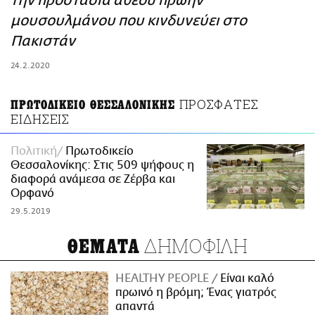
την προστασία άθεου πρώην
ΑΜΠΑ
μουσουλμάνου που κινδυνεύει στο
PRINT
Πακιστάν
24.2.2020
ΠΡΟΣΦΑΤΕΣ
ΠΡΩΤΟΔΙΚΕΙΟ ΘΕΣΣΑΛΟΝΙΚΗΣ
ΕΙΔΗΣΕΙΣ
Πολιτική
Πρωτοδικείο
Θεσσαλονίκης: Στις 509 ψήφους η
διαφορά ανάμεσα σε Ζέρβα και
Ορφανό
29.5.2019
ΔΗΜΟΦΙΛΗ
ΘΕΜΑΤΑ
HEALTHY PEOPLE
Είναι καλό
πρωινό η βρόμη; Ένας γιατρός
απαντά