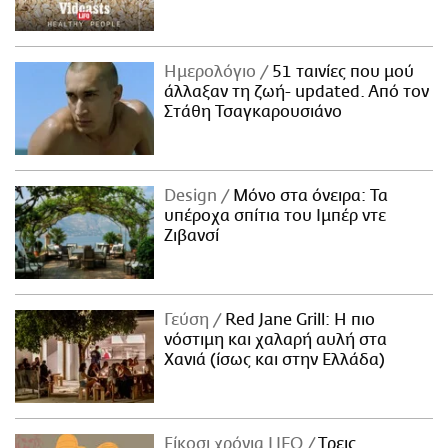
Ημερολόγιο
51 ταινίες που μού
άλλαξαν τη ζωή- updated. Aπό τον
Στάθη Τσαγκαρουσιάνο
Design
Μόνο στα όνειρα: Τα
υπέροχα σπίτια του Ιμπέρ ντε
Ζιβανσί
Γεύση
Red Jane Grill: Η πιο
νόστιμη και χαλαρή αυλή στα
Χανιά (ίσως και στην Ελλάδα)
Είκοσι χρόνια LIFO
Tρεις