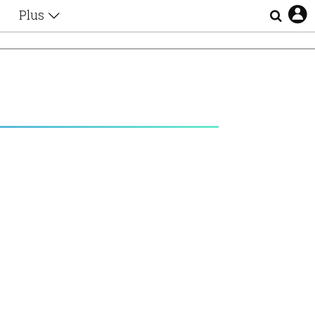
Plus
Θέματα
Συνεντεύξεις
Videos
τα
Αφιερώματα
Ζώδια
Εξομολογήσεις
Blogs
η
Οι Αθηναίοι
Απώλειες
Lgbtqi+
Επιλογές