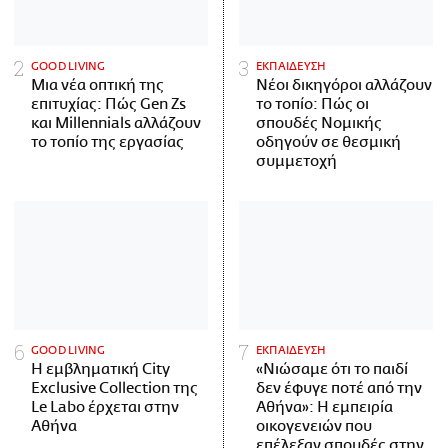
GOOD LIVING
ΕΚΠΑΙΔΕΥΣΗ
Μια νέα οπτική της
Νέοι δικηγόροι αλλάζουν
επιτυχίας: Πώς Gen Zs
το τοπίο: Πώς οι
και Millennials αλλάζουν
σπουδές Νομικής
το τοπίο της εργασίας
οδηγούν σε θεσμική
συμμετοχή
GOOD LIVING
ΕΚΠΑΙΔΕΥΣΗ
Η εμβληματική City
«Νιώσαμε ότι το παιδί
Exclusive Collection της
δεν έφυγε ποτέ από την
Le Labo έρχεται στην
Αθήνα»: Η εμπειρία
Αθήνα
οικογενειών που
επέλεξαν σπουδές στην