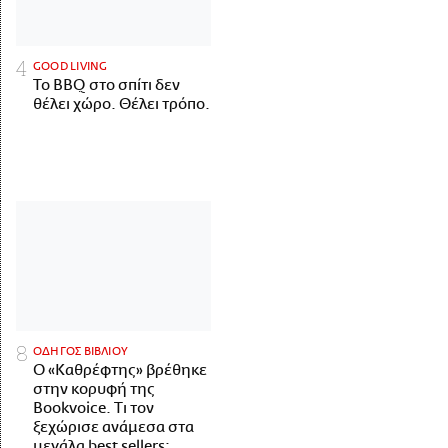
GOOD LIVING
Το BBQ στο σπίτι δεν
θέλει χώρο. Θέλει τρόπο.
ΟΔΗΓΟΣ ΒΙΒΛΙΟΥ
Ο «Καθρέφτης» βρέθηκε
στην κορυφή της
Bookvoice. Τι τον
ξεχώρισε ανάμεσα στα
μεγάλα best sellers;