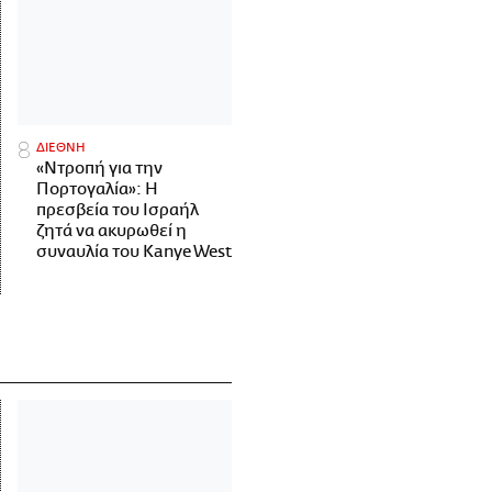
ΔΙΕΘΝΗ
«Ντροπή για την
Πορτογαλία»: Η
πρεσβεία του Ισραήλ
ζητά να ακυρωθεί η
συναυλία του Kanye West