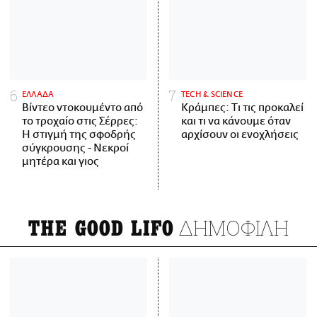
ΕΛΛΑΔΑ
ΤECH & SCIENCE
Βίντεο ντοκουμέντο από
Κράμπες: Τι τις προκαλεί
το τροχαίο στις Σέρρες:
και τι να κάνουμε όταν
Η στιγμή της σφοδρής
αρχίσουν οι ενοχλήσεις
σύγκρουσης - Νεκροί
μητέρα και γιος
ΔΗΜΟΦΙΛΗ
THE GOOD LIFO