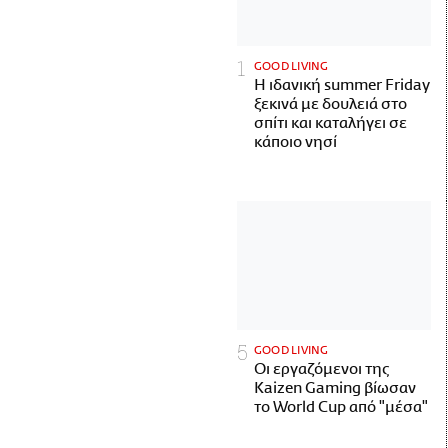
GOOD LIVING
Η ιδανική summer Friday
ξεκινά με δουλειά στο
σπίτι και καταλήγει σε
κάποιο νησί
GOOD LIVING
Οι εργαζόμενοι της
Kaizen Gaming βίωσαν
το World Cup από "μέσα"