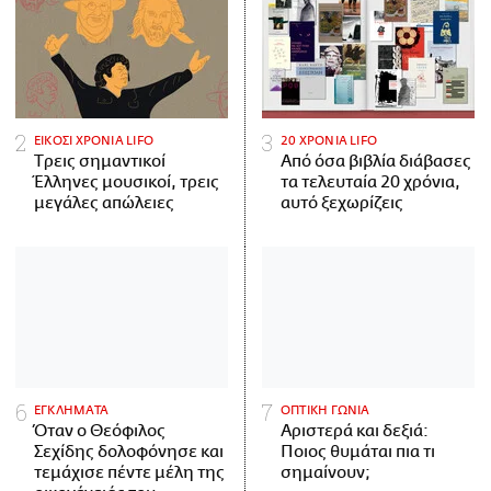
ΕΙΚΟΣΙ ΧΡΟΝΙΑ LIFO
20 ΧΡΟΝΙΑ LIFO
Tρεις σημαντικοί
Από όσα βιβλία διάβασες
Έλληνες μουσικοί, τρεις
τα τελευταία 20 χρόνια,
μεγάλες απώλειες
αυτό ξεχωρίζεις
ΕΓΚΛΗΜΑΤΑ
ΟΠΤΙΚΗ ΓΩΝΙΑ
Όταν ο Θεόφιλος
Αριστερά και δεξιά:
Σεχίδης δολοφόνησε και
Ποιος θυμάται πια τι
τεμάχισε πέντε μέλη της
σημαίνουν;