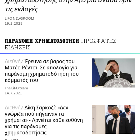
χρηματοδότησης στην AfD μία ανάσα πριν
ΑΜΠΑ
τις εκλογές
PRINT
LIFO NEWSROOM
19.2.2025
ΠΡΟΣΦΑΤΕΣ
ΠΑΡΑΝΟΜΗ ΧΡΗΜΑΤΟΔΟΤΗΣΗ
ΕΙΔΗΣΕΙΣ
Διεθνή
Έρευνα σε βάρος του
Ματέο Ρέντσι- Σε απολογία για
παράνομη χρηματοδότηση του
κόμματός του
The LiFO team
14.7.2021
Διεθνή
Δίκη Σαρκοζί: «Δεν
γνώριζα πού πήγαιναν τα
χρήματα» - Αρνείται κάθε ευθύνη
για τις παράνομες
χρηματοδοτήσεις