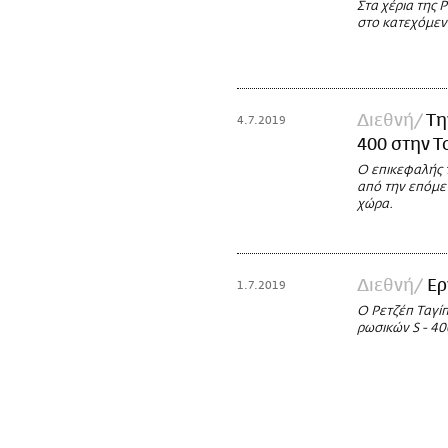
Στα χέρια της 
στο κατεχόμεν
Διεθνή
Τη
4.7.2019
400 στην Τ
Ο επικεφαλής 
από την επόμε
χώρα.
Διεθνή
Ερ
1.7.2019
Ο Ρετζέπ Ταγί
ρωσικών S - 40