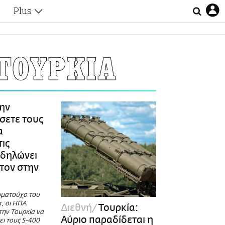
Plus
Θέματα
Συνεντεύξεις
Videos
ΤΟΥΡΚΙΑ
τα
Αφιερώματα
Ζώδια
Εξομολογήσεις
Blogs
η
ην
Οι Αθηναίοι
σετε τους
Απώλειες
α
Lgbtqi+
τις
Επιλογές
 δηλώνει
τον στην
ωματούχο του
τ, οι ΗΠΑ
Διεθνή
Τουρκία:
την Τουρκία να
Αύριο παραδίδεται η
ει τους S-400