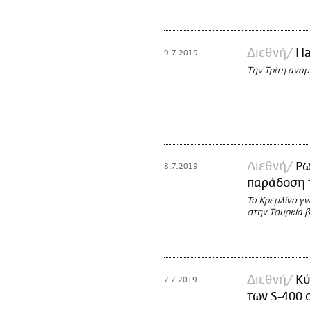
Διεθνή
Ha
9.7.2019
Την Τρίτη αναμ
Διεθνή
Ρω
8.7.2019
παράδοση τ
To Κρεμλίνο γ
στην Τουρκία 
Διεθνή
Κύ
7.7.2019
των S-400 