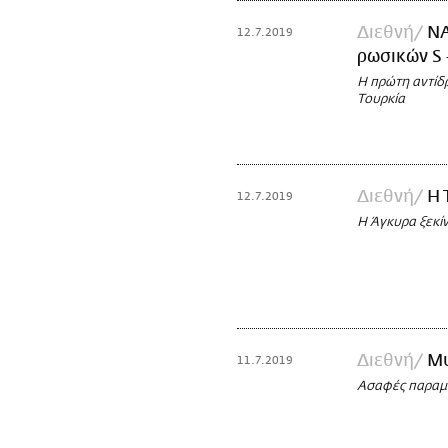
Διεθνή
ΝΑ
12.7.2019
ρωσικών S 
H πρώτη αντίδ
Τουρκία
Διεθνή
Η 
12.7.2019
Η Άγκυρα ξεκί
Διεθνή
Μυ
11.7.2019
Ασαφές παραμέ