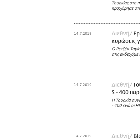
Τουρκίας στο 
προχώρησε στη
Διεθνή
Eρ
14.7.2019
κυρώσεις γι
O Ρετζέπ Ταγί
στις ενδεχόμε
Διεθνή
Το
14.7.2019
S - 400 πα
H Τουρκία συν
- 400 ενώ οι 
Διεθνή
Bl
14.7.2019