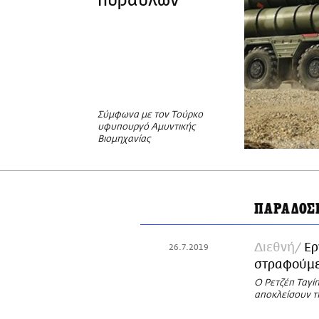
πυραύλων
Σύμφωνα με τον Τούρκο
υφυπουργό Αμυντικής
Βιομηχανίας
ΠΑΡΑΔΟΣ
Διεθνή
Ερ
26.7.2019
στραφούμε
Ο Ρετζέπ Ταγί
αποκλείσουν τ