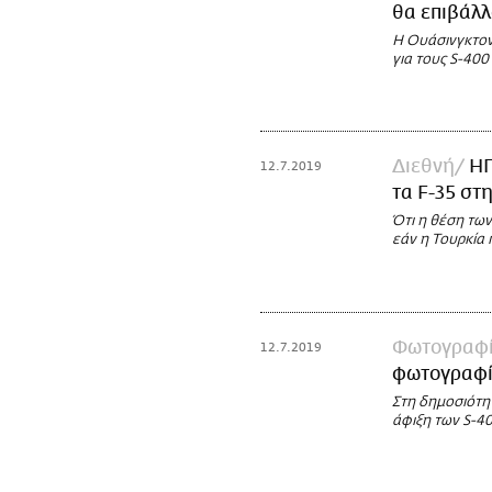
θα επιβάλλ
Η Ουάσινγκτον
για τους S-400
Διεθνή
ΗΠ
12.7.2019
τα F-35 στ
Ότι η θέση των
εάν η Τουρκία 
Φωτογραφί
12.7.2019
φωτογραφίε
Στη δημοσιότη
άφιξη των S-4