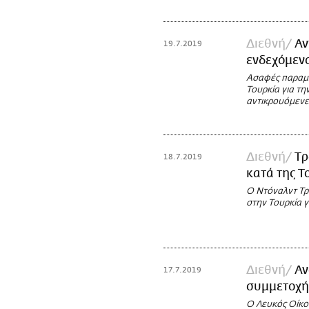
Διεθνή
Αν
19.7.2019
ενδεχόμεν
Ασαφές παραμέ
Τουρκία για τη
αντικρουόμενε
Διεθνή
Tρ
18.7.2019
κατά της Το
Ο Ντόναλντ Τ
στην Τουρκία γ
Διεθνή
Αν
17.7.2019
συμμετοχή 
Ο Λευκός Οίκο