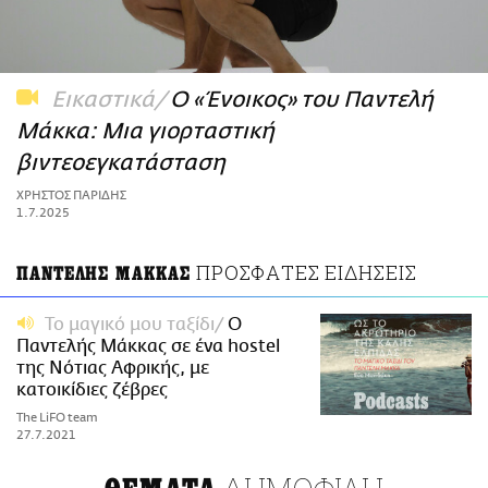
ΑΜΠΑ
PRINT
Εικαστικά
Ο «Ένοικος» του Παντελή
Μάκκα: Μια γιορταστική
βιντεοεγκατάσταση
ΧΡΗΣΤΟΣ ΠΑΡΙΔΗΣ
1.7.2025
ΠΡΟΣΦΑΤΕΣ ΕΙΔΗΣΕΙΣ
ΠΑΝΤΕΛΗΣ ΜΑΚΚΑΣ
Το μαγικό μου ταξίδι
Ο
Παντελής Μάκκας σε ένα hostel
της Νότιας Αφρικής, με
κατοικίδιες ζέβρες
The LiFO team
27.7.2021