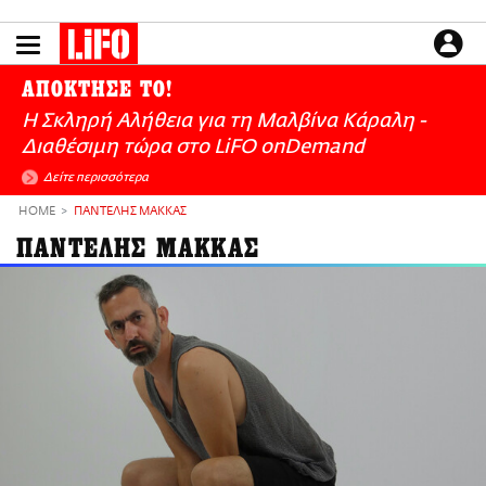
Παράκαμψη
προς
το
ΕΙΔΗΣΕΙΣ
κυρίως
ΑΠΟΚΤΗΣΕ ΤΟ!
περιεχόμενο
CULTURE
Η Σκληρή Αλήθεια για τη Μαλβίνα Κάραλη -
ΑΠΟΨΕΙΣ
Διαθέσιμη τώρα στo LiFO onDemand
ΤΡΟΠΟΣ ΖΩΗΣ
Δείτε περισσότερα
PODCASTS
HOME
ΠΑΝΤΕΛΗΣ ΜΑΚΚΑΣ
Plus
ΠΑΝΤΕΛΗΣ ΜΑΚΚΑΣ
LIFO SHOP
NEWSLETTER
ΜΙΚΡΟΠΡΑΓΜΑΤΑ
THE GOOD LIFO
LIFOLAND
CITY GUIDE