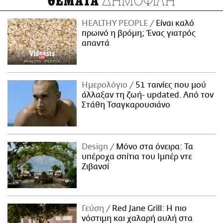
ΔΗΜΟΦΙΛΗ
ΘΕΜΑΤΑ
HEALTHY PEOPLE
Είναι καλό
πρωινό η βρόμη; Ένας γιατρός
απαντά
Ημερολόγιο
51 ταινίες που μού
άλλαξαν τη ζωή- updated. Aπό τον
Στάθη Τσαγκαρουσιάνο
Design
Μόνο στα όνειρα: Τα
υπέροχα σπίτια του Ιμπέρ ντε
Ζιβανσί
Γεύση
Red Jane Grill: Η πιο
νόστιμη και χαλαρή αυλή στα