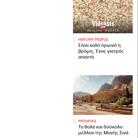
HEALTHY PEOPLE
Είναι καλό πρωινό η
βρόμη; Ένας γιατρός
απαντά
ΡΕΠΟΡΤΑΖ
Το θολό και δύσκολο
μέλλον της Μονής Σινά