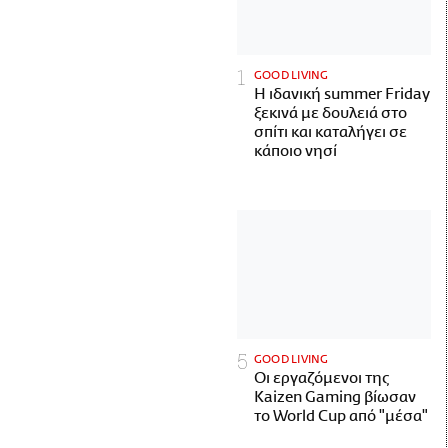
GOOD LIVING
Η ιδανική summer Friday
ξεκινά με δουλειά στο
σπίτι και καταλήγει σε
κάποιο νησί
GOOD LIVING
Οι εργαζόμενοι της
Kaizen Gaming βίωσαν
το World Cup από "μέσα"