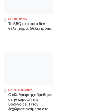
GOOD LIVING
Το BBQ στο σπίτι δεν
θέλει χώρο. Θέλει τρόπο.
ΟΔΗΓΟΣ ΒΙΒΛΙΟΥ
Ο «Καθρέφτης» βρέθηκε
στην κορυφή της
Bookvoice. Τι τον
ξεχώρισε ανάμεσα στα