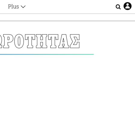
Plus
Θέματα
Συνεντεύξεις
Videos
ΩΡΟΤΗΤΑΣ
τα
Αφιερώματα
Ζώδια
Εξομολογήσεις
Blogs
η
Οι Αθηναίοι
Απώλειες
Lgbtqi+
Επιλογές