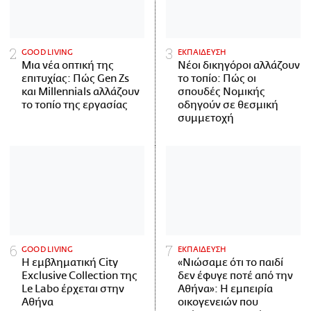
GOOD LIVING
ΕΚΠΑΙΔΕΥΣΗ
Μια νέα οπτική της
Νέοι δικηγόροι αλλάζουν
επιτυχίας: Πώς Gen Zs
το τοπίο: Πώς οι
και Millennials αλλάζουν
σπουδές Νομικής
το τοπίο της εργασίας
οδηγούν σε θεσμική
συμμετοχή
GOOD LIVING
ΕΚΠΑΙΔΕΥΣΗ
Η εμβληματική City
«Νιώσαμε ότι το παιδί
Exclusive Collection της
δεν έφυγε ποτέ από την
Le Labo έρχεται στην
Αθήνα»: Η εμπειρία
Αθήνα
οικογενειών που