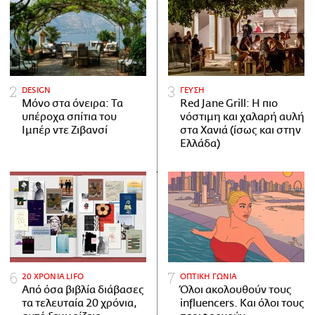
DESIGN
ΓΕΥΣΗ
Μόνο στα όνειρα: Τα
Red Jane Grill: Η πιο
υπέροχα σπίτια του
νόστιμη και χαλαρή αυλή
Ιμπέρ ντε Ζιβανσί
στα Χανιά (ίσως και στην
Ελλάδα)
20 ΧΡΟΝΙΑ LIFO
ΟΠΤΙΚΗ ΓΩΝΙΑ
Από όσα βιβλία διάβασες
Όλοι ακολουθούν τους
τα τελευταία 20 χρόνια,
influencers. Και όλοι τους