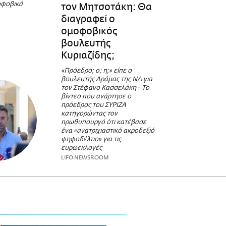
οφοβικά
τον Μητσοτάκη: Θα
διαγραφεί ο
ομοφοβικός
βουλευτής
Κυριαζίδης;
«Πρόεδρο; ο; η;» είπε ο
βουλευτής Δράμας της ΝΔ για
τον Στέφανο Κασσελάκη - Το
βίντεο που ανάρτησε ο
πρόεδρος του ΣΥΡΙΖΑ
κατηγορώντας τον
πρωθυπουργό ότι κατέβασε
ένα «ανατριχιαστικό ακροδεξιό
ψηφοδέλτιο» για τις
ευρωεκλογές
LIFO NEWSROOM