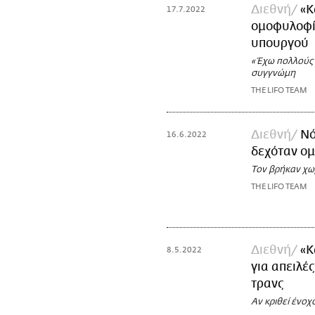
Διεθνή
«Κ
17.7.2022
ομοφυλοφίλ
υπουργού
«Έχω πολλούς 
συγγνώμη
THE LIFO TEAM
Διεθνή
Νό
16.6.2022
δεχόταν ομ
Τον βρήκαν χωρί
THE LIFO TEAM
Διεθνή
«Κ
8.5.2022
για απειλέ
τρανς
Αν κριθεί ένοχ