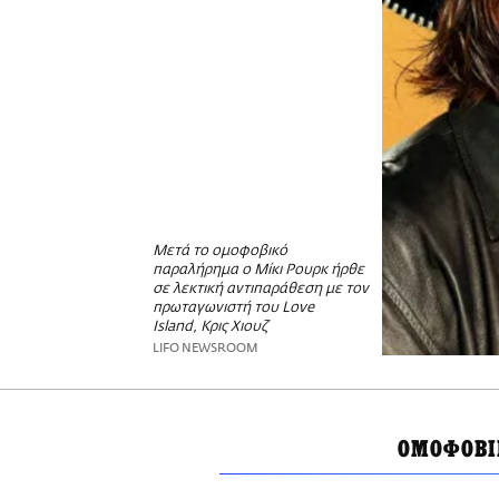
Μετά το ομοφοβικό
παραλήρημα ο Μίκι Ρουρκ ήρθε
σε λεκτική αντιπαράθεση με τον
πρωταγωνιστή του Love
Island, Κρις Χιουζ
LIFO NEWSROOM
ΟΜΟΦΟΒΙ