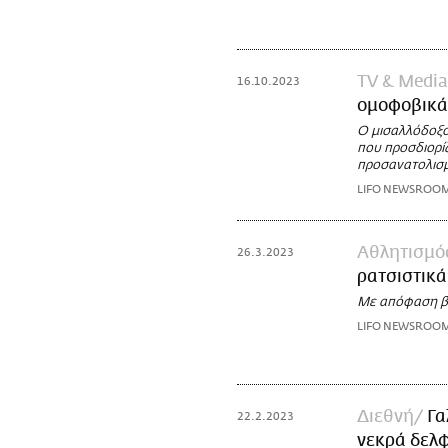
TV & Media
16.10.2023
ομοφοβικά
Ο μισαλλόδοξο
που προσδιορίζ
προσανατολισ
LIFO NEWSROO
Αθλητισμό
26.3.2023
ρατσιστικά
Με απόφαση βρ
LIFO NEWSROO
Διεθνή
Γα
22.2.2023
νεκρά δελ