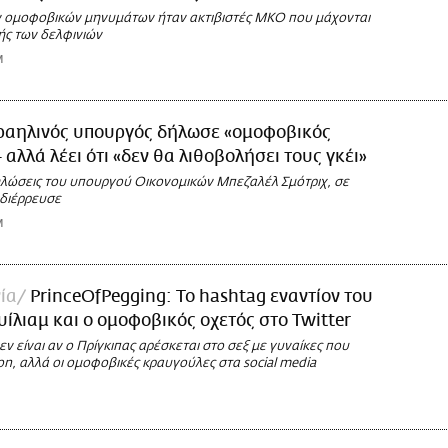
 ομοφοβικών μηνυμάτων ήταν ακτιβιστές ΜΚΟ που μάχονται
ής των δελφινιών
M
ραηλινός υπουργός δήλωσε «ομοφοβικός
 αλλά λέει ότι «δεν θα λιθοβολήσει τους γκέι»
δηλώσεις του υπουργού Οικονομικών Μπεζαλέλ Σμότριχ, σε
 διέρρευσε
M
ία
PrinceOfPegging: Το hashtag εναντίον του
υίλιαμ και ο ομοφοβικός οχετός στο Twitter
ν είναι αν ο Πρίγκιπας αρέσκεται στο σεξ με γυναίκες που
n, αλλά οι ομοφοβικές κραυγούλες στα social media