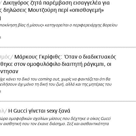
Δικηγόρος ζητά παρέμβαση εισαγγελέα για
ς δηλώσεις Μουτζούρη περί «οπισθογεμή»
η
ποκίνηση βίας ή μίσους» κατηγορείται ο περιφερειάρχης Βορείου
M
σμός
Μάρκους Γκρίφιθς: Όταν ο διαδικτυακός
έθηκε στον ομοφυλόφιλο διαιτητή ράγκμπι, οι
άντησαν
ίχε κάνει το δικό του coming out, χωρίς να φαντάζεται ότι θα
ιλήσουν όχι μόνο τη δική του ζωή, αλλά και της μητέρας του
M
υλ
Η Gucci γίνεται sexy ξανά
ώρα ομοφοβικών σχολίων μίσους που δέχτηκε ο οίκος Gucci
ν αισθητική που τον έκανε διάσημο. Σεξ και αισθαντικότητα