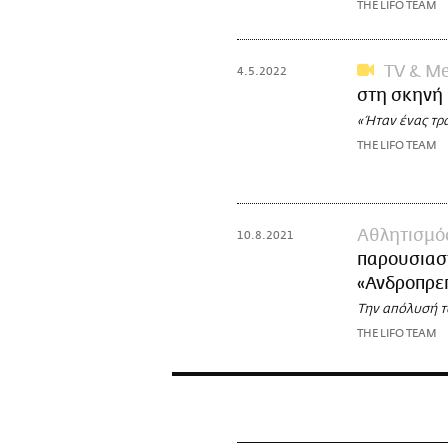
THE LIFO TEAM
TV & Me
4.5.2022
στη σκηνή
«Ήταν ένας τρα
THE LIFO TEAM
Αθλητισμό
10.8.2021
παρουσιαστ
«Ανδροπρεπ
Την απόλυσή τ
THE LIFO TEAM