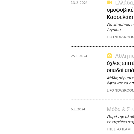
Ελλάδα
13.2.2024
ομοφοβικέ
Κασσελάκ
Για «δημόσια υ
Αιγαίου
LIFO NEWSROO
Αθλητι
25.1.2024
όχλος επιτ
οπαδοί απ
Μόλις πέρυσι ε
έφταναν να απε
LIFO NEWSROO
Μόδα & Στ
5.1.2024
Παρά την πληθ
επιστρέφει στη
THE LIFO TEAM