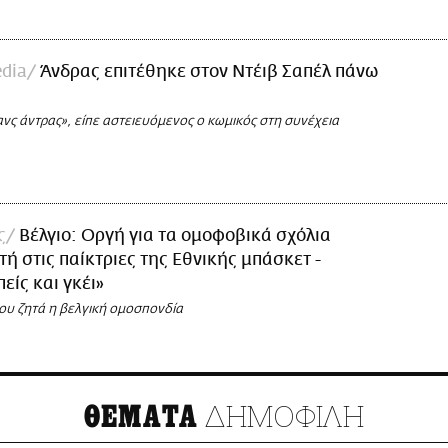
dia
Άνδρας επιτέθηκε στον Ντέιβ Σαπέλ πάνω
νς άντρας», είπε αστειευόμενος ο κωμικός στη συνέχεια
ς
Βέλγιο: Οργή για τα ομοφοβικά σχόλια
ή στις παίκτριες της Εθνικής μπάσκετ -
είς και γκέι»
ου ζητά η βελγική ομοσπονδία
ΔΗΜΟΦΙΛΗ
ΘΕΜΑΤΑ