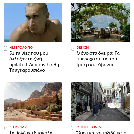
ΗΜΕΡΟΛΟΓΙΟ
DESIGN
51 ταινίες που μού
Μόνο στα όνειρα: Τα
άλλαξαν τη ζωή-
υπέροχα σπίτια του
updated. Aπό τον Στάθη
Ιμπέρ ντε Ζιβανσί
Τσαγκαρουσιάνο
ΡΕΠΟΡΤΑΖ
ΟΠΤΙΚΗ ΓΩΝΙΑ
Το θολό και δύσκολο
Όπου και να ταξιδέψω η