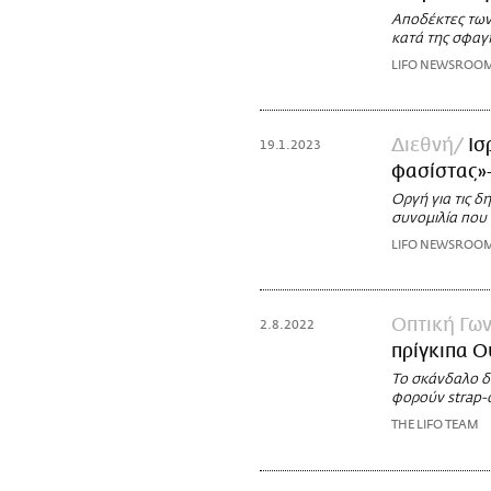
Αποδέκτες των
κατά της σφαγ
LIFO NEWSROO
Διεθνή
Ισ
19.1.2023
φασίστας»-
Οργή για τις 
συνομιλία που
LIFO NEWSROO
Οπτική Γων
2.8.2022
πρίγκιπα Ο
Το σκάνδαλο δε
φορούν strap-o
THE LIFO TEAM