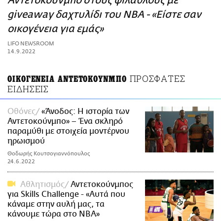
Αντετοκούνμπο στους φιλάθλους με
ΑΜΠΑ
giveaway δαχτυλίδι του NBA - «Είστε σαν
PRINT
οικογένεια για εμάς»
LIFO NEWSROOM
14.9.2022
ΠΡΟΣΦΑΤΕΣ
ΟΙΚΟΓΕΝΕΙΑ ΑΝΤΕΤΟΚΟΥΝΜΠΟ
ΕΙΔΗΣΕΙΣ
Οθόνες
«Άνοδος: Η ιστορία των
Αντετοκούνμπο» – Ένα σκληρό
παραμύθι με στοιχεία μοντέρνου
ηρωισμού
Θοδωρής Κουτσογιαννόπουλος
24.6.2022
Αθλητισμός
Αντετοκούνμπος
για Skills Challenge - «Αυτά που
κάναμε στην αυλή μας, τα
κάνουμε τώρα στο ΝΒΑ»