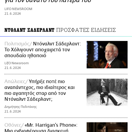
για τον θάνατο του πατέρα του
ΑΜΠΑ
LIFO NEWSROOM
PRINT
21.6.2024
ΠΡΟΣΦΑΤΕΣ ΕΙΔΗΣΕΙΣ
ΝΤΟΛΑΝΤ ΣΑΔΕΡΛΑΝΤ
Πολιτισμός
Ντόναλντ Σάδερλαντ:
Το Χόλιγουντ αποχαιρετά τον
σπουδαίο ηθοποιό
LifO Newsroom
21.6.2024
Απώλειες
Υπήρξε ποτέ πιο
αναπάντεχος, πιο ιδιαίτερος και
πιο αγαπητός σταρ από τον
Ντόναλντ Σάδερλαντ;
Δημήτρης Πολιτάκης
21.6.2024
Οθόνες
«Mr. Harrigan’s Phone»:
Μια ενδιαφέρουσα διασκευή