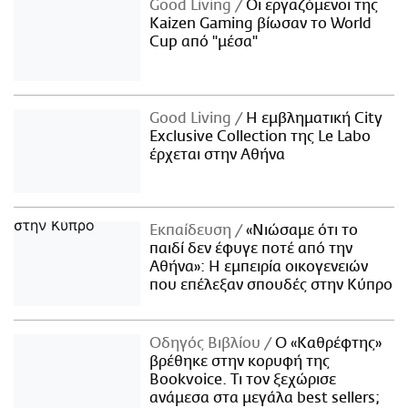
Good Living
Οι εργαζόμενοι της
Kaizen Gaming βίωσαν το World
Cup από "μέσα"
Good Living
Η εμβληματική City
Exclusive Collection της Le Labo
έρχεται στην Αθήνα
Εκπαίδευση
«Νιώσαμε ότι το
παιδί δεν έφυγε ποτέ από την
Αθήνα»: Η εμπειρία οικογενειών
που επέλεξαν σπουδές στην Κύπρο
Οδηγός Βιβλίου
Ο «Καθρέφτης»
βρέθηκε στην κορυφή της
Bookvoice. Τι τον ξεχώρισε
ανάμεσα στα μεγάλα best sellers;