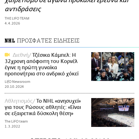
χαιρετισμό σε αγώνα προκαλεί έρευνα και
ΑΜΠΑ
αντιδράσεις
PRINT
THE LIFO TEAM
4.4.2026
ΠΡΟΣΦΑΤΕΣ ΕΙΔΗΣΕΙΣ
NHL
Διεθνή
Τζέσικα Κάμπελ: Η
32χρονη απόφοιτη του Κορνέλ
έγινε η πρώτη γυναίκα
προπονήτρια στο ανδρικό χόκεϊ
LifO Newsroom
20.10.2024
Αθλητισμός
Το NHL «ανησυχεί»
για τους Ρώσους αθλητές: «Είναι
σε εξαιρετικά δύσκολη θέση»
The LiFO team
1.3.2022