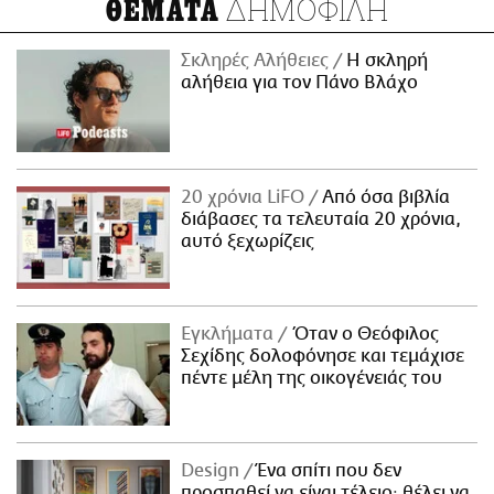
ΔΗΜΟΦΙΛΗ
ΘΕΜΑΤΑ
Σκληρές Αλήθειες
H σκληρή
αλήθεια για τον Πάνο Βλάχο
20 χρόνια LiFO
Από όσα βιβλία
διάβασες τα τελευταία 20 χρόνια,
αυτό ξεχωρίζεις
Εγκλήματα
Όταν ο Θεόφιλος
Σεχίδης δολοφόνησε και τεμάχισε
πέντε μέλη της οικογένειάς του
Design
Ένα σπίτι που δεν
προσπαθεί να είναι τέλειο· θέλει να