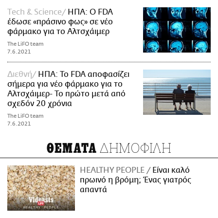
Τech & Science
ΗΠΑ: Ο FDA
έδωσε «πράσινο φως» σε νέο
φάρμακο για το Αλτσχάιμερ
The LiFO team
7.6.2021
Διεθνή
ΗΠΑ: To FDA αποφασίζει
σήμερα για νέο φάρμακο για το
Αλτσχάιμερ- Το πρώτο μετά από
σχεδόν 20 χρόνια
The LiFO team
7.6.2021
ΔΗΜΟΦΙΛΗ
ΘΕΜΑΤΑ
HEALTHY PEOPLE
Είναι καλό
πρωινό η βρόμη; Ένας γιατρός
απαντά