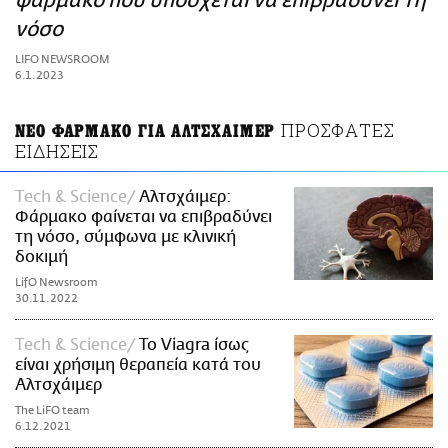
φάρμακο που υπόσχεται να επιβραδύνει τη
ΑΜΠΑ
νόσο
PRINT
LIFO NEWSROOM
6.1.2023
ΠΡΟΣΦΑΤΕΣ
ΝΕΟ ΦΑΡΜΑΚΟ ΓΙΑ ΑΛΤΣΧΑΙΜΕΡ
ΕΙΔΗΣΕΙΣ
Τech & Science
Αλτσχάιμερ:
Φάρμακο φαίνεται να επιβραδύνει
τη νόσο, σύμφωνα με κλινική
δοκιμή
LifO Newsroom
30.11.2022
Τech & Science
Το Viagra ίσως
είναι χρήσιμη θεραπεία κατά του
Αλτσχάιμερ
The LiFO team
6.12.2021