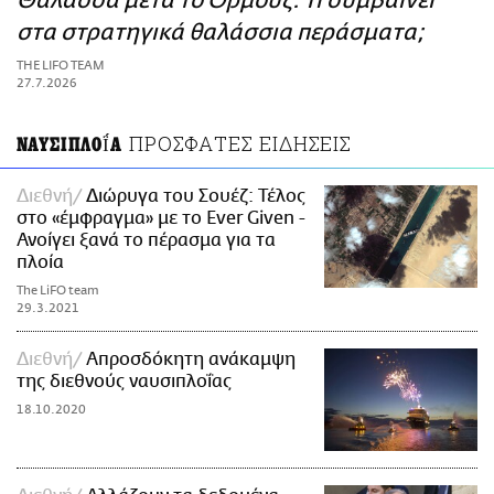
Θάλασσα μετά το Ορμούζ: Τι συμβαίνει
ΑΜΠΑ
στα στρατηγικά θαλάσσια περάσματα;
PRINT
THE LIFO TEAM
27.7.2026
ΠΡΟΣΦΑΤΕΣ ΕΙΔΗΣΕΙΣ
ΝΑΥΣΙΠΛΟΪ́Α
Διεθνή
Διώρυγα του Σουέζ: Τέλος
στο «έμφραγμα» με το Ever Given -
Ανοίγει ξανά το πέρασμα για τα
πλοία
The LiFO team
29.3.2021
Διεθνή
Απροσδόκητη ανάκαμψη
της διεθνούς ναυσιπλοΐας
18.10.2020