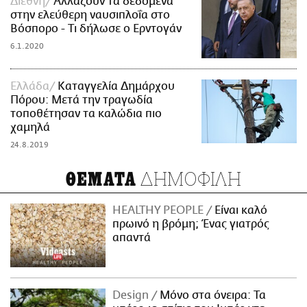
Διεθνή
Αλλάζουν τα δεδομένα
στην ελεύθερη ναυσιπλοΐα στο
Βόσπορο - Τι δήλωσε ο Ερντογάν
6.1.2020
Ελλάδα
Καταγγελία Δημάρχου
Πόρου: Μετά την τραγωδία
τοποθέτησαν τα καλώδια πιο
χαμηλά
24.8.2019
ΔΗΜΟΦΙΛΗ
ΘΕΜΑΤΑ
HEALTHY PEOPLE
Είναι καλό
πρωινό η βρόμη; Ένας γιατρός
απαντά
Design
Μόνο στα όνειρα: Τα