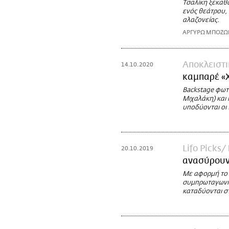
Τσαλίκη ξεκαθα
ενός θεάτρου, 
αλαζονείας.
ΑΡΓΥΡΩ ΜΠΟΖ
Αποκλειστι
14.10.2020
καμπαρέ «
Backstage φωτ
Μιχαλάκη) και
υποδύονται οι
Lifo Picks
20.10.2019
ανασύρουν
Με αφορμή το 
συμπρωταγωνισ
καταδύονται σ