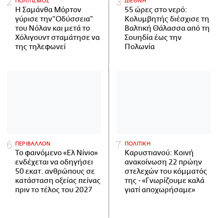
ΠΟΛΙΤΙΣΜΟΣ
ΔΙΕΘΝΗ
Η Σαμάνθα Μόρτον
55 ώρες στο νερό:
γύρισε την “Οδύσσεια”
Κολυμβητής διέσχισε τη
του Νόλαν και μετά το
Βαλτική Θάλασσα από τη
Χόλιγουντ σταμάτησε να
Σουηδία έως την
της τηλεφωνεί
Πολωνία
ΠΕΡΙΒΑΛΛΟΝ
ΠΟΛΙΤΙΚΗ
Το φαινόμενο «Ελ Νίνιο»
Καρυστιανού: Κοινή
ενδέχεται να οδηγήσει
ανακοίνωση 22 πρώην
50 εκατ. ανθρώπους σε
στελεχών του κόμματός
κατάσταση οξείας πείνας
της - «Γνωρίζουμε καλά
πριν το τέλος του 2027
γιατί αποχωρήσαμε»