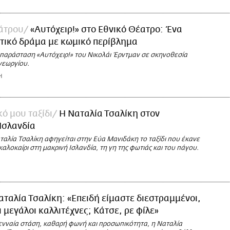
εάτρου
«Αυτόχειρ!» στο Εθνικό Θέατρο: Ένα
τικό δράμα με κωμικό περίβλημα
ν παράσταση «Αυτόχειρ!» του Νικολάι Έρντμαν σε σκηνοθεσία
γεωργίου.
Η
κό μου ταξίδι
Η Ναταλία Τσαλίκη στον
Ισλανδία
αλία Τσαλίκη αφηγείται στην Εύα Μανιδάκη το ταξίδι που έκανε
αλοκαίρι στη μακρινή Ισλανδία, τη γη της φωτιάς και του πάγου.
αταλία Τσαλίκη: «Επειδή είμαστε διεστραμμένοι,
ι μεγάλοι καλλιτέχνες; Κάτσε, ρε φίλε»
ενναία στάση, καθαρή φωνή και προσωπικότητα, η Ναταλία