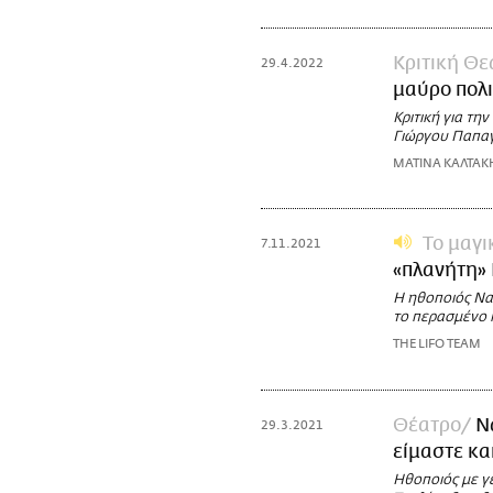
Κριτική Θ
29.4.2022
μαύρο πολι
Κριτική για τη
Γιώργου Παπα
ΜΑΤΙΝΑ ΚΑΛΤΑΚ
Το μαγι
7.11.2021
«πλανήτη» 
Η ηθοποιός Νατ
το περασμένο κ
THE LIFO TEAM
Θέατρο
Ν
29.3.2021
είμαστε κα
Ηθοποιός με γ