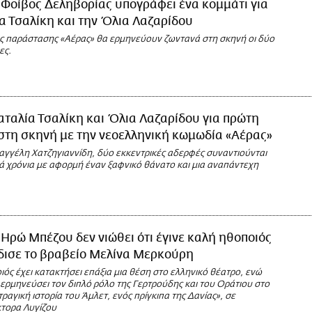
 Φοίβος Δεληβορίας υπογράφει ένα κομμάτι για
α Τσαλίκη και την Όλια Λαζαρίδου
ης παράστασης «Αέρας» θα ερμηνεύουν ζωντανά στη σκηνή οι δύο
ες.
αταλία Τσαλίκη και Όλια Λαζαρίδου για πρώτη
στη σκηνή με την νεοελληνική κωμωδία «Αέρας»
αγγέλη Χατζηγιαννίδη, δύο εκκεντρικές αδερφές συναντιούνται
ά χρόνια με αφορμή έναν ξαφνικό θάνατο και μια αναπάντεχη
 Ηρώ Μπέζου δεν νιώθει ότι έγινε καλή ηθοποιός
δισε το βραβείο Μελίνα Μερκούρη
ός έχει κατακτήσει επάξια μια θέση στο ελληνικό θέατρο, ενώ
 ερμηνεύσει τον διπλό ρόλο της Γερτρούδης και του Οράτιου στο
τραγική ιστορία του Άμλετ, ενός πρίγκιπα της Δανίας», σε
τορα Λυγίζου