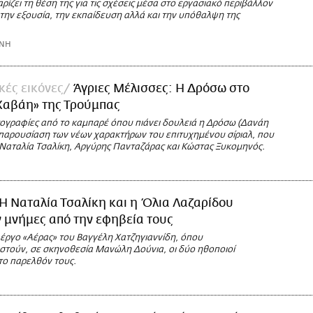
ρίζει τη θέση της για τις σχέσεις μέσα στο εργασιακό περιβάλλον
την εξουσία, την εκπαίδευση αλλά και την υπόθαλψη της
ΩΝΗ
κές εικόνες
Άγριες Μέλισσες: Η Δρόσω στο
Χαβάη» της Τρούμπας
ογραφίες από το καμπαρέ όπου πιάνει δουλειά η Δρόσω (Δανάη
 παρουσίαση των νέων χαρακτήρων του επιτυχημένου σίριαλ, που
 Ναταλία Τσαλίκη, Αργύρης Πανταζάρας και Κώστας Ξυκομηνός.
Η Ναταλία Τσαλίκη και η Όλια Λαζαρίδου
 μνήμες από την εφηβεία τους
έργο «Αέρας» του Βαγγέλη Χατζηγιαννίδη, όπου
τούν, σε σκηνοθεσία Μανώλη Δούνια, οι δύο ηθοποιοί
το παρελθόν τους.