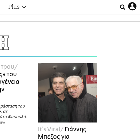
Plus
Θέματα
Συνεντεύξεις
Videos
Η
τα
Αφιερώματα
Ζώδια
Εξομολογήσεις
Blogs
η
άτρου
Οι Αθηναίοι
ς» του
Απώλειες
ογένεια
Lgbtqi+
ην
Επιλογές
παράσταση του
, σε
μάτη Φασουλή.
ΝΕΑ
It's Viral
Γιάννης
Μπέζος για