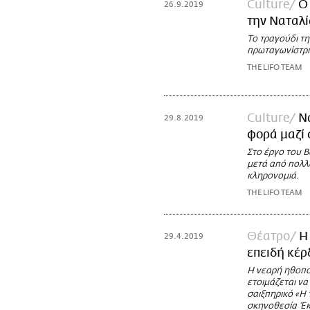
Culture
Ο
26.9.2019
την Ναταλί
Το τραγούδι τ
πρωταγωνίστρι
THE LIFO TEAM
Culture
Ν
29.8.2019
φορά μαζί 
Στο έργο του Β
μετά από πολλ
κληρονομιά.
THE LIFO TEAM
Θέατρο
Η
29.4.2019
επειδή κέρ
Η νεαρή ηθοποι
ετοιμάζεται να
σαιξπηρικό «Η 
σκηνοθεσία Έκ