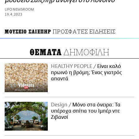
μουσείο Σαίξπηρ ανοίγει στο Λονδίνο
ΑΜΠΑ
LIFO NEWSROOM
PRINT
19.4.2023
ΠΡΟΣΦΑΤΕΣ ΕΙΔΗΣΕΙΣ
ΜΟΥΣΕΙΟ ΣΑΙΞΠΗΡ
ΔΗΜΟΦΙΛΗ
ΘΕΜΑΤΑ
HEALTHY PEOPLE
Είναι καλό
πρωινό η βρόμη; Ένας γιατρός
απαντά
Design
Μόνο στα όνειρα: Τα
υπέροχα σπίτια του Ιμπέρ ντε
Ζιβανσί