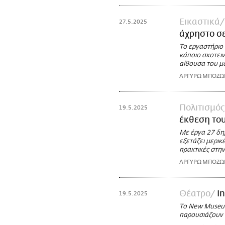
Εικαστικά
27.5.2025
άχρηστο σε
Το εργαστήριο
κάποιο σκοτει
αίθουσα του μ
ΑΡΓΥΡΩ ΜΠΟΖ
Πολιτισμός
19.5.2025
έκθεση το
Με έργα 27 δημ
εξετάζει μερικ
πρακτικές στην
ΑΡΓΥΡΩ ΜΠΟΖ
Θέατρο
In
19.5.2025
Το New Museum
παρουσιάζουν τ