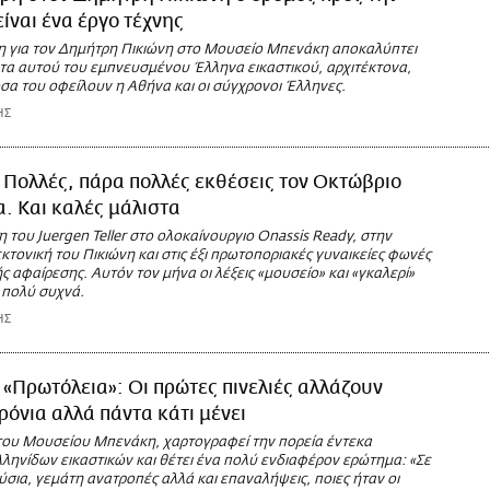
ίναι ένα έργο τέχνης
η για τον Δημήτρη Πικιώνη στο Μουσείο Μπενάκη αποκαλύπτει
τα αυτού του εμπνευσμένου Έλληνα εικαστικού, αρχιτέκτονα,
σα του οφείλουν η Αθήνα και οι σύγχρονοι Έλληνες.
ΗΣ
Πολλές, πάρα πολλές εκθέσεις τον Οκτώβριο
. Και καλές μάλιστα
 του Juergen Teller στο ολοκαίνουργιο Onassis Ready, στην
εκτονική του Πικιώνη και στις έξι πρωτοποριακές γυναικείες φωνές
ς αφαίρεσης. Αυτόν τον μήνα οι λέξεις «μουσείο» και «γκαλερί»
 πολύ συχνά.
ΗΣ
«Πρωτόλεια»: Οι πρώτες πινελιές αλλάζουν
ρόνια αλλά πάντα κάτι μένει
του Μουσείου Μπενάκη, χαρτογραφεί την πορεία έντεκα
ληνίδων εικαστικών και θέτει ένα πολύ ενδιαφέρον ερώτημα: «Σε
ύσια, γεμάτη ανατροπές αλλά και επαναλήψεις, ποιες ήταν οι