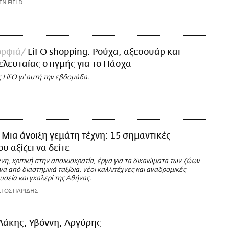
EN FIELD
ορφιά
LiFO shopping: Ρούχα, αξεσουάρ και
ελευταίας στιγμής για το Πάσχα
ς LiFO γι' αυτή την εβδομάδα.
Μια άνοιξη γεμάτη τέχνη: 15 σημαντικές
υ αξίζει να δείτε
νη, κριτική στην αποικιοκρατία, έργα για τα δικαιώματα των ζώων
α από διαστημικά ταξίδια, νέοι καλλιτέχνες και αναδρομικές
υσεία και γκαλερί της Αθήνας.
ΣΤΟΣ ΠΑΡΙΔΗΣ
Λάκης, Υβόννη, Αργύρης