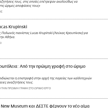
αζητήσεις τους, στις οποίες επέτρεψαν ακολούθως να
τις ώριμες αποφάσεις τους»
ΗΣ
ucas Krupinski
 Πολωνός πιανίστας Lucas Krupinski (Λούκας Κρουπίνσκι) για
ην Αθήνα.
I
ρωτόλεια: Από την πρώιμη γραφή στο ώριμο
ιδιώκεται η επιστροφή στην αρχή της πορείας των καλλιτεχνών
λειες αναζητήσεις τους.
Ο ΤΗΝ ΠΡΩΙΜΗ ΓΡΑΦΗ ΣΤΟ ΩΡΙΜΟ ΕΡΓΟ
New Museum και ΔΕΣΤΕ φέρνουν το νέο αίμα