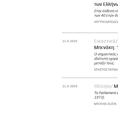
των Ελλήν
Στην έκθεση «I
των 40 ετών δ
ΑΡΓΥΡΩ ΜΠΟΖ
Εικαστικά
11.6.2025
Μπενάκη: 
Ο σημαντικός Α
ιδιότυπη «χορο
μεταξύ τους.
ΧΡΗΣΤΟΣ ΠΑΡΙΔ
Θέατρο
M
11.6.2025
Το Parliament 
1973).
MICHAEL KLIËN: