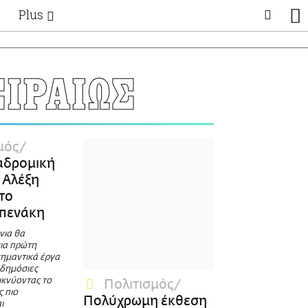
Plus
Θέματα
Συνεντεύξεις
Videos
ΙΡΑΙΩΣ
τα
Αφιερώματα
Ζώδια
Εξομολογήσεις
Blogs
η
μός
Οι Αθηναίοι
αδρομική
Απώλειες
 Αλέξη
Lgbtqi+
το
Επιλογές
πενάκη
νια θα
ια πρώτη
σημαντικά έργα
 δημόσιες
ικνύοντας το
Πολιτισμός
ς πιο
Πολύχρωμη έκθεση
ι