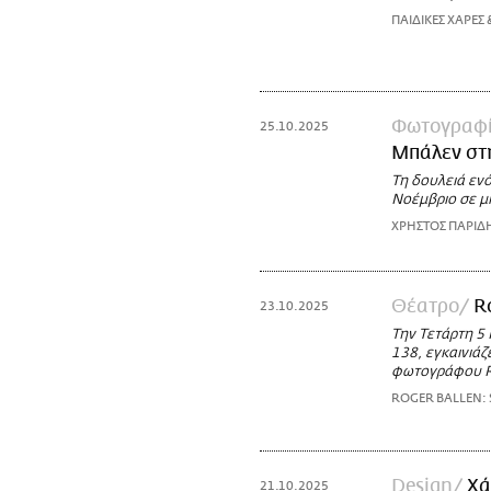
ΠΑΙΔΙΚΕΣ ΧΑΡΕΣ 
Φωτογραφ
25.10.2025
Μπάλεν στ
Τη δουλειά εν
Νοέμβριο σε μ
ΧΡΗΣΤΟΣ ΠΑΡΙΔ
Θέατρο
R
23.10.2025
Την Τετάρτη 5
138, εγκαινιά
φωτογράφου Ro
ROGER BALLEN:
Design
Χά
21.10.2025