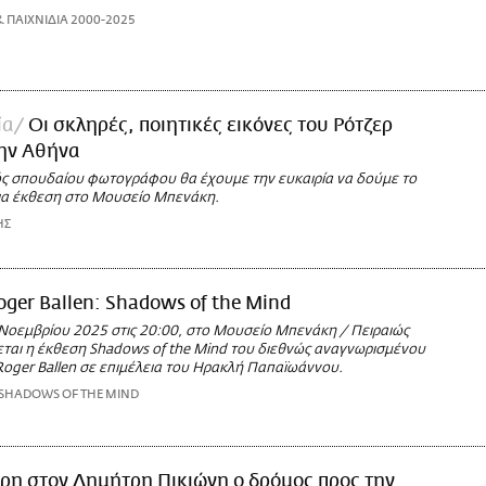
& ΠΑΙΧΝΙΔΙΑ 2000-2025
ία
Οι σκληρές, ποιητικές εικόνες του Ρότζερ
ην Αθήνα
ός σπουδαίου φωτογράφου θα έχουμε την ευκαιρία να δούμε το
ια έκθεση στο Μουσείο Μπενάκη.
ΗΣ
oger Ballen: Shadows of the Mind
 Νοεμβρίου 2025 στις 20:00, στο Μουσείο Μπενάκη / Πειραιώς
ζεται η έκθεση Shadows of the Mind του διεθνώς αναγνωρισμένου
ger Ballen σε επιμέλεια του Ηρακλή Παπαϊωάννου.
 SHADOWS OF THE MIND
ρη στον Δημήτρη Πικιώνη ο δρόμος προς την