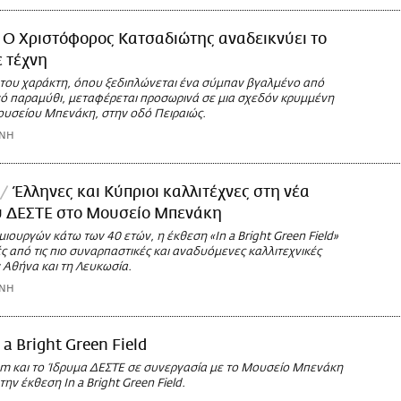
Ο Χριστόφορος Κατσαδιώτης αναδεικνύει το
 τέχνη
 του χαράκτη, όπου ξεδιπλώνεται ένα σύμπαν βγαλμένο από
νό παραμύθι, μεταφέρεται προσωρινά σε μια σχεδόν κρυμμένη
ουσείου Μπενάκη, στην οδό Πειραιώς.
ΩΝΗ
Έλληνες και Κύπριοι καλλιτέχνες στη νέα
υ ΔΕΣΤΕ στο Μουσείο Μπενάκη
ιουργών κάτω των 40 ετών, η έκθεση «In a Bright Green Field»
ές από τις πιο συναρπαστικές και αναδυόμενες καλλιτεχνικές
 Αθήνα και τη Λευκωσία.
ΩΝΗ
 a Bright Green Field
 και το Ίδρυμα ΔΕΣΤΕ σε συνεργασία με το Μουσείο Μπενάκη
ην έκθεση In a Bright Green Field.