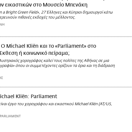
ων εικαστικών στο Μουσείο Μπενάκη
n a Bright Green Field», 27 Έλληνες και Κύπριοι δημιουργοί κάτω
ιερευνούν πιθανές εκδοχές του μέλλοντος.
ΩΝΗ
O Michael Kliën και το «Parliament» στο
Έκθεση ή κοινωνικό πείραμα;
υστριακός χορογράφος καλεί τους πολίτες της Αθήνας σε μια
γραφία» όπου οι συμμετέχοντες ορίζουν τα όρια και τη διάδραση
ΗΣ
ichael Kliën: Parliament
είναι έργο του χορογράφου και εικαστικού Michael Kliën (AT/US,
 PARLIAMENT