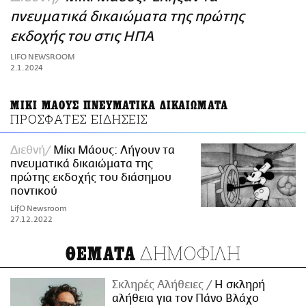
ΑΜΠΑ
πνευματικά δικαιώματα της πρώτης
PRINT
εκδοχής του στις ΗΠΑ
LIFO NEWSROOM
2.1.2024
ΜΙΚΙ ΜΑΟΥΣ ΠΝΕΥΜΑΤΙΚΑ ΔΙΚΑΙΩΜΑΤΑ
ΠΡΟΣΦΑΤΕΣ ΕΙΔΗΣΕΙΣ
Διεθνή
Μίκι Μάους: Λήγουν τα
πνευματικά δικαιώματα της
πρώτης εκδοχής του διάσημου
ποντικού
LifO Newsroom
27.12.2022
ΔΗΜΟΦΙΛΗ
ΘΕΜΑΤΑ
Σκληρές Αλήθειες
H σκληρή
αλήθεια για τον Πάνο Βλάχο