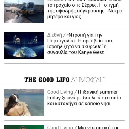
το τροχαίο στις Σέρρες: Η στιγμή
της σφοδρής σύγκρουσης - Νεκροί
μητέρα και γιος
Διεθνή
«Ντροπή για την
Πορτογαλία»: Η πρεσβεία του
Ισραήλ ζητά να ακυρωθεί η
συναυλία του Kanye West
ΔΗΜΟΦΙΛΗ
THE GOOD LIFO
Good Living
Η ιδανική summer
Friday ξεκινά με δουλειά στο σπίτι
και καταλήγει σε κάποιο νησί
Good Living
Μια νέα οπτική της