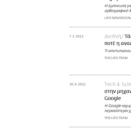
H έμπνευση για
ορθογραφικό 
LIFO NEWSROO
Διεθνή
Τά
7.3.2022
ποτέ η ανα
Τι αποτυπώνου
THE LIFO TEAM
Τech & Sci
30.9.2021
στην μηχαν
Google
Η Google ισχυρ
περισσότεροι χ
THE LIFO TEAM