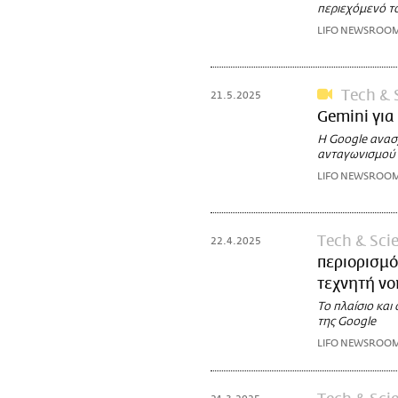
περιεχόμενό τ
LIFO NEWSROO
Τech & 
21.5.2025
Gemini για
Η Google ανασ
ανταγωνισμού μ
LIFO NEWSROO
Τech & Sci
22.4.2025
περιορισμό
τεχνητή ν
Το πλαίσιο και
της Google
LIFO NEWSROO