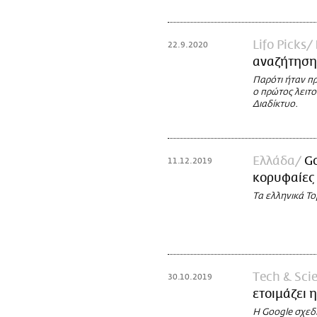
Lifo Picks
22.9.2020
αναζήτησης
Παρότι ήταν π
ο πρώτος λειτ
Διαδίκτυο.
Ελλάδα
Go
11.12.2019
κορυφαίες
Tα ελληνικά To
Τech & Sci
30.10.2019
ετοιμάζει 
Η Google σχεδι