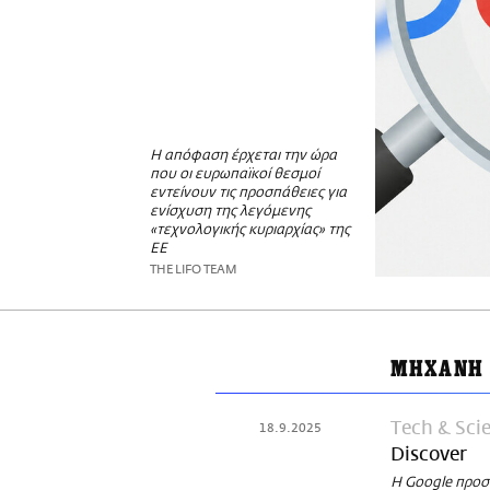
Η απόφαση έρχεται την ώρα
που οι ευρωπαϊκοί θεσμοί
εντείνουν τις προσπάθειες για
ενίσχυση της λεγόμενης
«τεχνολογικής κυριαρχίας» της
ΕΕ
THE LIFO TEAM
ΜΗΧΑΝΗ
Τech & Sci
18.9.2025
Discover
Η Google προσ