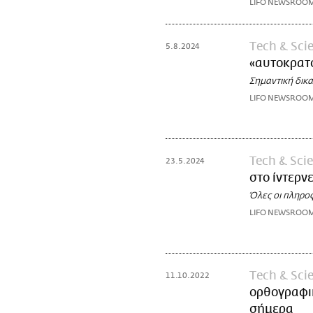
LIFO NEWSROO
Τech & Sci
5.8.2024
«αυτοκρατ
Σημαντική δικα
LIFO NEWSROO
Tech & Sci
23.5.2024
στο ίντερν
Όλες οι πληρο
LIFO NEWSROO
Τech & Sci
11.10.2022
ορθογραφικ
σήμερα