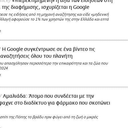
ence
«Υπερεκτιμημένη» η αξία των ειδήσεων στη
 της διαφήμισης, ισχυρίζεται η Google
εσε τις ειδήσεις από τη μηχανή αναζήτησης και είδε «μηδενική
αλλαγή αφορούσε το 1% των χρηστών της στην Ελλάδα και επτά
M
Η Google συγκέντρωσε σε ένα βίντεο τις
αναζητήσεις όλου του πλανήτη
υ απασχόλησαν περισσότερο την επικαιρότητα και τα ζώα που
 2024
M
Αμαλιάδα: Άτομο που συνδέεται με την
αχνε στο διαδίκτυο για φάρμακο που σκοτώνει
σπίτι της Πόπης το βράδυ πριν φύγει από τη ζωή ο μικρός