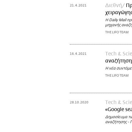
Διεθνή
Πρ
21.4.2021
χειραγώγη
Η Daily Mail π
μηχανής αναζ
THE LIFO TEAM
Τech & Sci
16.4.2021
αναζήτηση 
Η νέα συντόμε
THE LIFO TEAM
Τech & Sci
28.10.2020
«Google s
Δημοσίευμα των
αναζήτησης - Π