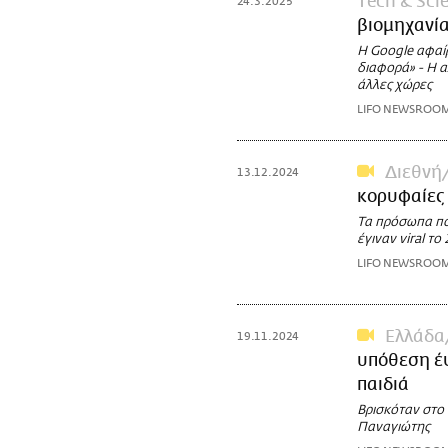
Τech & Sci
24.3.2025
βιομηχανία
Η Google αφαίρ
διαφορά» - Η 
άλλες χώρες
LIFO NEWSROO
Διεθνή
13.12.2024
κορυφαίες 
Τα πρόσωπα πο
έγιναν viral το
LIFO NEWSROO
Ελλάδα
19.11.2024
υπόθεση έψ
παιδιά
Βρισκόταν στο 
Παναγιώτης