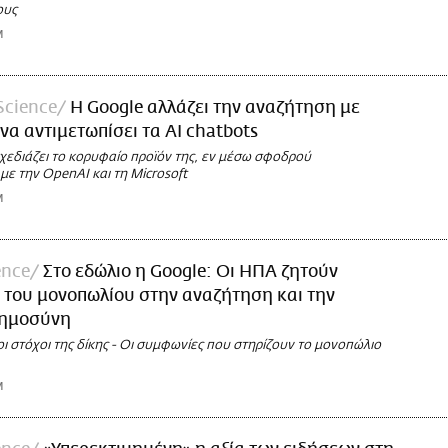
ους
M
Science
Η Google αλλάζει την αναζήτηση με
 να αντιμετωπίσει τα AI chatbots
χεδιάζει το κορυφαίο προϊόν της, εν μέσω σφοδρού
ε την OpenAI και τη Microsoft
M
ence
Στο εδώλιο η Google: Οι ΗΠΑ ζητούν
 του μονοπωλίου στην αναζήτηση και την
οημοσύνη
 οι στόχοι της δίκης - Οι συμφωνίες που στηρίζουν το μονοπώλιο
M