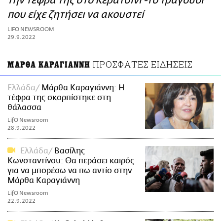
την τέφρα της στο Κερατσίνι -Το τραγούδι
ΑΜΠΑ
που είχε ζητήσει να ακουστεί
PRINT
LIFO NEWSROOM
29.9.2022
ΠΡΟΣΦΑΤΕΣ ΕΙΔΗΣΕΙΣ
ΜΑΡΘΑ ΚΑΡΑΓΙΑΝΝΗ
Ελλάδα
Μάρθα Καραγιάννη: Η
τέφρα της σκορπίστηκε στη
θάλασσα
LifO Newsroom
28.9.2022
Ελλάδα
Βασίλης
Κωνσταντίνου: Θα περάσει καιρός
για να μπορέσω να πω αντίο στην
Μάρθα Καραγιάννη
LifO Newsroom
22.9.2022