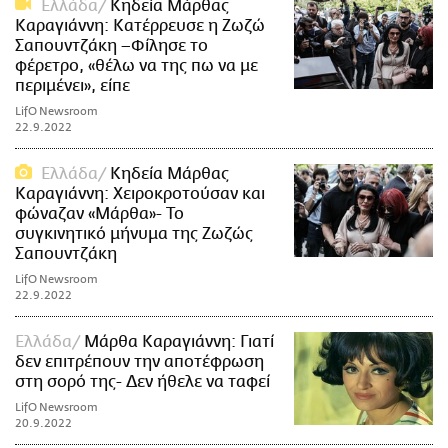
Ελλάδα
Κηδεία Μάρθας
Καραγιάννη: Κατέρρευσε η Ζωζώ
Σαπουντζάκη –Φίλησε το
φέρετρο, «θέλω να της πω να με
περιμένει», είπε
LifO Newsroom
22.9.2022
Ελλάδα
Κηδεία Μάρθας
Καραγιάννη: Χειροκροτούσαν και
φώναζαν «Μάρθα»- Το
συγκινητικό μήνυμα της Ζωζώς
Σαπουντζάκη
LifO Newsroom
22.9.2022
Ελλάδα
Μάρθα Καραγιάννη: Γιατί
δεν επιτρέπουν την αποτέφρωση
στη σορό της- Δεν ήθελε να ταφεί
LifO Newsroom
20.9.2022