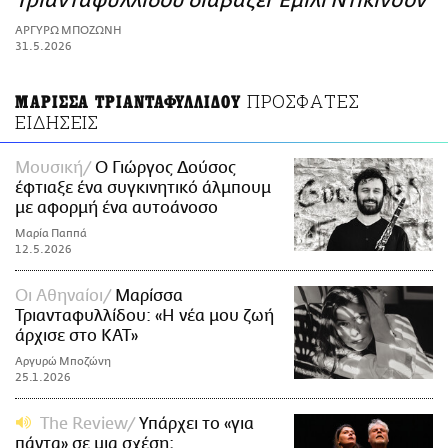
Τριανταφυλλίδου διαβάζει Έμιλι Ντίκινσον
ΑΜΠΑ
ΑΡΓΥΡΩ ΜΠΟΖΩΝΗ
PRINT
31.5.2026
ΠΡΟΣΦΑΤΕΣ
ΜΑΡΙΣΣΑ ΤΡΙΑΝΤΑΦΥΛΛΙΔΟΥ
ΕΙΔΗΣΕΙΣ
Μουσική
Ο Γιώργος Δούσος
έφτιαξε ένα συγκινητικό άλμπουμ
με αφορμή ένα αυτοάνοσο
Μαρία Παππά
12.5.2026
Οι Αθηναίοι
Μαρίσσα
Τριανταφυλλίδου: «H νέα μου ζωή
άρχισε στο ΚΑΤ»
Αργυρώ Μποζώνη
25.1.2026
The Review
Υπάρχει το «για
πάντα» σε μια σχέση;