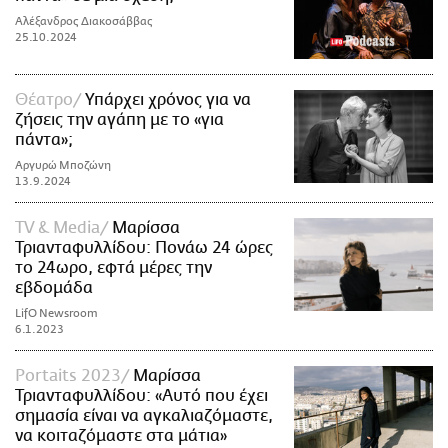
Αλέξανδρος Διακοσάββας
25.10.2024
Θέατρο
Υπάρχει χρόνος για να
ζήσεις την αγάπη με το «για
πάντα»;
Αργυρώ Μποζώνη
13.9.2024
TV & Media
Μαρίσσα
Τριανταφυλλίδου: Πονάω 24 ώρες
το 24ωρο, εφτά μέρες την
εβδομάδα
LifO Newsroom
6.1.2023
Portaits 2023
Μαρίσσα
Τριανταφυλλίδου: «Αυτό που έχει
σημασία είναι να αγκαλιαζόμαστε,
να κοιταζόμαστε στα μάτια»