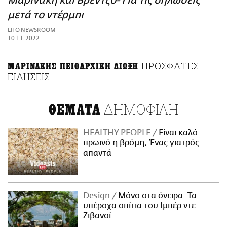
Μαρινάκη και Βρέντζο- Για τις δηλώσεις
ΑΜΠΑ
μετά το ντέρμπι
PRINT
LIFO NEWSROOM
10.11.2022
ΠΡΟΣΦΑΤΕΣ
ΜΑΡΙΝΑΚΗΣ ΠΕΙΘΑΡΧΙΚΗ ΔΙΩΞΗ
ΕΙΔΗΣΕΙΣ
ΔΗΜΟΦΙΛΗ
ΘΕΜΑΤΑ
HEALTHY PEOPLE
Είναι καλό
πρωινό η βρόμη; Ένας γιατρός
απαντά
Design
Μόνο στα όνειρα: Τα
υπέροχα σπίτια του Ιμπέρ ντε
Ζιβανσί