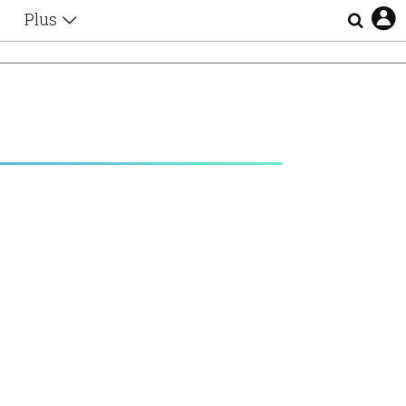
Plus
Θέματα
Συνεντεύξεις
Videos
τα
Αφιερώματα
Ζώδια
Εξομολογήσεις
Blogs
η
Οι Αθηναίοι
Απώλειες
Lgbtqi+
Επιλογές