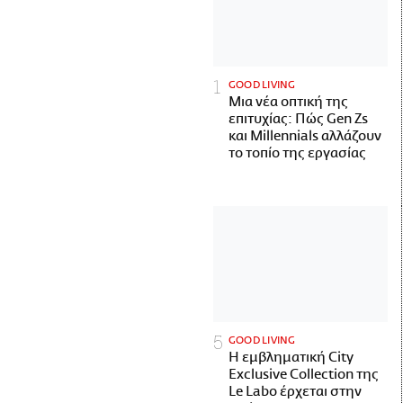
GOOD LIVING
Μια νέα οπτική της
επιτυχίας: Πώς Gen Zs
και Millennials αλλάζουν
το τοπίο της εργασίας
GOOD LIVING
Η εμβληματική City
Exclusive Collection της
Le Labo έρχεται στην