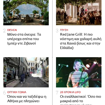
DESIGN
ΓΕΥΣΗ
Μόνο στα όνειρα: Τα
Red Jane Grill: Η πιο
υπέροχα σπίτια του
νόστιμη και χαλαρή αυλή
Ιμπέρ ντε Ζιβανσί
στα Χανιά (ίσως και στην
Ελλάδα)
ΟΠΤΙΚΗ ΓΩΝΙΑ
20 ΧΡΟΝΙΑ LIFO
Όπου και να ταξιδέψω η
Οι εναλλακτικοί: Όσο πιο
Αθήνα με πληγώνει
μακριά από το