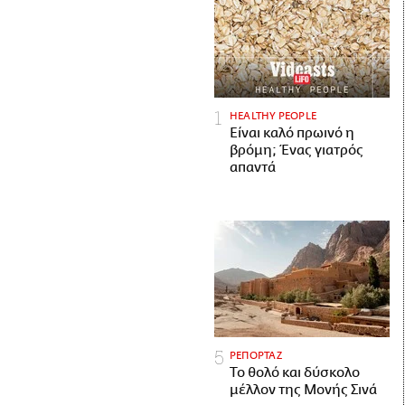
HEALTHY PEOPLE
Είναι καλό πρωινό η
βρόμη; Ένας γιατρός
απαντά
ΡΕΠΟΡΤΑΖ
Το θολό και δύσκολο
μέλλον της Μονής Σινά