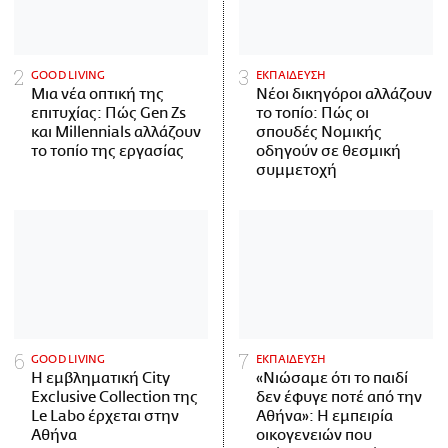
GOOD LIVING
ΕΚΠΑΙΔΕΥΣΗ
Μια νέα οπτική της
Νέοι δικηγόροι αλλάζουν
επιτυχίας: Πώς Gen Zs
το τοπίο: Πώς οι
και Millennials αλλάζουν
σπουδές Νομικής
το τοπίο της εργασίας
οδηγούν σε θεσμική
συμμετοχή
GOOD LIVING
ΕΚΠΑΙΔΕΥΣΗ
Η εμβληματική City
«Νιώσαμε ότι το παιδί
Exclusive Collection της
δεν έφυγε ποτέ από την
Le Labo έρχεται στην
Αθήνα»: Η εμπειρία
Αθήνα
οικογενειών που