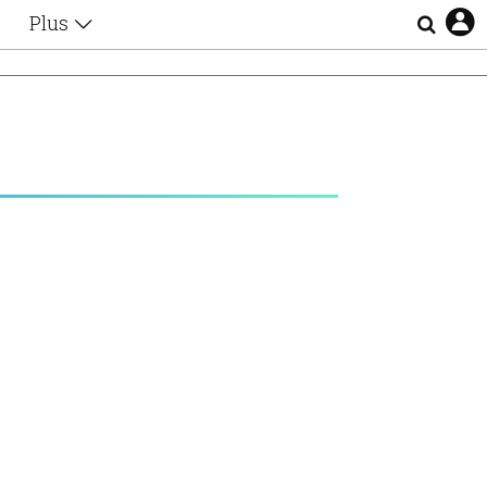
Plus
Θέματα
Συνεντεύξεις
Videos
τα
Αφιερώματα
Ζώδια
Εξομολογήσεις
Blogs
η
Οι Αθηναίοι
Απώλειες
Lgbtqi+
Επιλογές