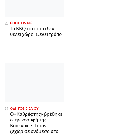
GOOD LIVING
Το BBQ στο σπίτι δεν
θέλει χώρο. Θέλει τρόπο.
ΟΔΗΓΟΣ ΒΙΒΛΙΟΥ
Ο «Καθρέφτης» βρέθηκε
στην κορυφή της
Bookvoice. Τι τον
ξεχώρισε ανάμεσα στα