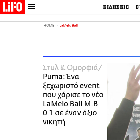
ΕΙΔΗΣΕΙΣ
C
LIFO SHOP
Ελλάδα
Ο
Διεθνή
Μ
NEWSLETTER
HOME
LaMelo Ball
Πολιτική
Θ
ΜΙΚΡΟΠΡΑΓΜΑΤΑ
Οικονομία
Ει
THE GOOD LIFO
Πολιτισμός
Βι
LIFOLAND
Αθλητισμός
Αρ
CITY GUIDE
& 
Περιβάλλον
Στυλ & Ομορφιά
D
ΑΜΠΑ
TV & Media
Φ
Puma: Ένα
PRINT
Tech &
Science
ξεχωριστό event
European Lifo
που χάρισε το νέο
LaMelo Ball M.B
0.1 σε έναν άξιο
νικητή