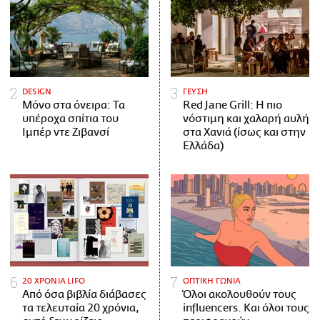
DESIGN
ΓΕΥΣΗ
Μόνο στα όνειρα: Τα
Red Jane Grill: Η πιο
υπέροχα σπίτια του
νόστιμη και χαλαρή αυλή
Ιμπέρ ντε Ζιβανσί
στα Χανιά (ίσως και στην
Ελλάδα)
20 ΧΡΟΝΙΑ LIFO
ΟΠΤΙΚΗ ΓΩΝΙΑ
Από όσα βιβλία διάβασες
Όλοι ακολουθούν τους
τα τελευταία 20 χρόνια,
influencers. Και όλοι τους