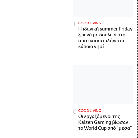
GOOD LIVING
Η ιδανική summer Friday
ξεκινά με δουλειά στο
σπίτι και καταλήγει σε
κάποιο νησί
GOOD LIVING
Οι εργαζόμενοι της
Kaizen Gaming βίωσαν
το World Cup από "μέσα"