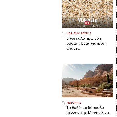
HEALTHY PEOPLE
Είναι καλό πρωινό η
βρόμη; Ένας γιατρός
απαντά
ΡΕΠΟΡΤΑΖ
Το θολό και δύσκολο
μέλλον της Μονής Σινά