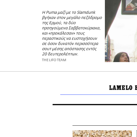
Η Puma μαζί με το Slamdunk
βγήκαν στον μεγάλο πεζόδρομο
της Ερμού, τα δύο
προηγούμενα Σαββατοκύριακα,
και «προκάλεσαν» τους
περαστικούς να ευστοχήσουν
σε όσον δυνατόν περισσότερα
σουτ μέσης απόστασης εντός
20 δευτερολέπτων.
THE LIFO TEAM
LAMELO 