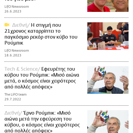
LifO Newsroom
26.6.2023
Διεθνή
Η στιγμή που
21χρονος καταρρίπτει το
παγκόσμιο ρεκόρ στον κύβο του
Ρούμπικ
LifO Newsroom
18.6.2023
Τech & Science
Eφευρέτης του
κύβου του Ρούμπικ: «Μισό αιώνα
μετά, ο κόσμος είναι χειρότερος
από πολλές απόψεις»
The LiFO team
29.7.2022
Διεθνή
Έρνο Ρούμπικ: «Μισό
αιώνα μετά την εφεύρεση του
κύβου, ο κόσμος είναι χειρότερος
από πολλές απόψεις»