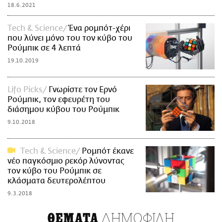
18.6.2021
Τech & Science
Ένα ρομπότ-χέρι
που λύνει μόνο του τον κύβο του
Ρούμπικ σε 4 λεπτά
19.10.2019
Lifo Picks
Γνωρίστε τον Ερνό
Ρούμπικ, τον εφευρέτη του
διάσημου κύβου του Ρούμπικ
9.10.2018
Τech & Science
Ρομπότ έκανε
νέο παγκόσμιο ρεκόρ λύνοντας
τον κύβο του Ρούμπικ σε
κλάσματα δευτερολέπτου
9.3.2018
ΔΗΜΟΦΙΛΗ
ΘΕΜΑΤΑ