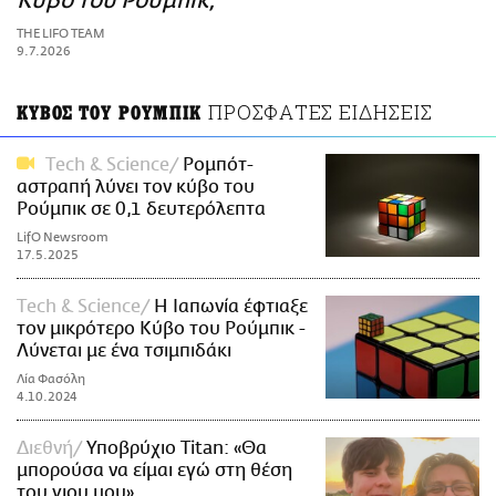
Κύβο του Ρούμπικ;
ΑΜΠΑ
THE LIFO TEAM
PRINT
9.7.2026
ΠΡΟΣΦΑΤΕΣ ΕΙΔΗΣΕΙΣ
ΚΥΒΟΣ ΤΟΥ ΡΟΥΜΠΙΚ
Τech & Science
Ρομπότ-
αστραπή λύνει τον κύβο του
Ρούμπικ σε 0,1 δευτερόλεπτα
LifO Newsroom
17.5.2025
Τech & Science
Η Ιαπωνία έφτιαξε
τον μικρότερο Κύβο του Ρούμπικ -
Λύνεται με ένα τσιμπιδάκι
Λία Φασόλη
4.10.2024
Διεθνή
Υποβρύχιο Titan: «Θα
μπορούσα να είμαι εγώ στη θέση
του γιου μου»