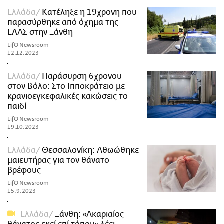
Ελλάδα
Κατέληξε η 19χρονη που
παρασύρθηκε από όχημα της
ΕΛΑΣ στην Ξάνθη
LifO Newsroom
12.12.2023
Ελλάδα
Παράσυρση 6χρονου
στον Βόλο: Στο Ιπποκράτειο με
κρανιοεγκεφαλικές κακώσεις το
παιδί
LifO Newsroom
19.10.2023
Ελλάδα
Θεσσαλονίκη: Αθωώθηκε
μαιευτήρας για τον θάνατο
βρέφους
LifO Newsroom
15.9.2023
Ελλάδα
Ξάνθη: «Ακαριαίος