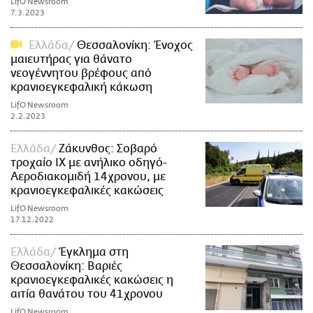
LifO Newsroom
7.3.2023
Ελλάδα
Θεσσαλονίκη: Ένοχος
μαιευτήρας για θάνατο
νεογέννητου βρέφους από
κρανιοεγκεφαλική κάκωση
LifO Newsroom
2.2.2023
Ελλάδα
Ζάκυνθος: Σοβαρό
τροχαίο ΙΧ με ανήλικο οδηγό-
Αεροδιακομιδή 14χρονου, με
κρανιοεγκεφαλικές κακώσεις
LifO Newsroom
17.12.2022
Ελλάδα
Έγκλημα στη
Θεσσαλονίκη: Βαριές
κρανιοεγκεφαλικές κακώσεις η
αιτία θανάτου του 41χρονου
LifO Newsroom