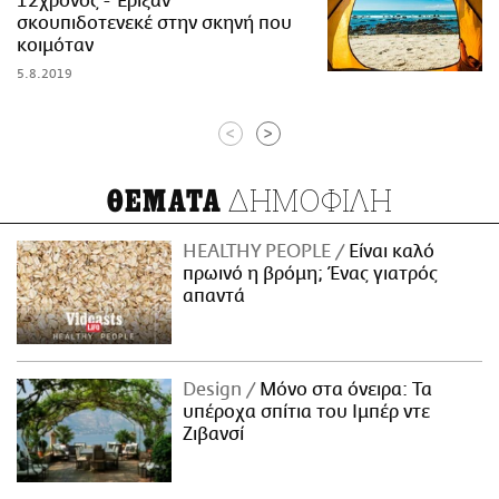
12χρονος - Έριξαν
σκουπιδοτενεκέ στην σκηνή που
κοιμόταν
5.8.2019
<
>
ΔΗΜΟΦΙΛΗ
ΘΕΜΑΤΑ
HEALTHY PEOPLE
Είναι καλό
πρωινό η βρόμη; Ένας γιατρός
απαντά
Design
Μόνο στα όνειρα: Τα
υπέροχα σπίτια του Ιμπέρ ντε
Ζιβανσί