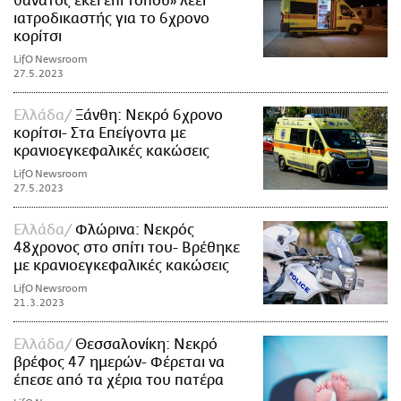
θάνατος εκεί επί τόπου» λέει
ιατροδικαστής για το 6χρονο
κορίτσι
LifO Newsroom
27.5.2023
Ελλάδα
Ξάνθη: Νεκρό 6χρονο
κορίτσι- Στα Επείγοντα με
κρανιοεγκεφαλικές κακώσεις
LifO Newsroom
27.5.2023
Ελλάδα
Φλώρινα: Νεκρός
48χρονος στο σπίτι του- Βρέθηκε
με κρανιοεγκεφαλικές κακώσεις
LifO Newsroom
21.3.2023
Ελλάδα
Θεσσαλονίκη: Νεκρό
βρέφος 47 ημερών- Φέρεται να
έπεσε από τα χέρια του πατέρα