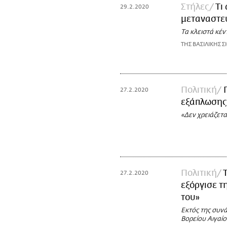
Στήλες
Τι
29.2.2020
μεταναστευ
Τα κλειστά κέν
ΤΗΣ ΒΑΣΙΛΙΚΗΣ Σ
Πολιτική
27.2.2020
εξάπλωσης
«Δεν χρειάζεται
Πολιτική
27.2.2020
εξόργισε τ
του»
Εκτός της συνά
Βορείου Αιγαί