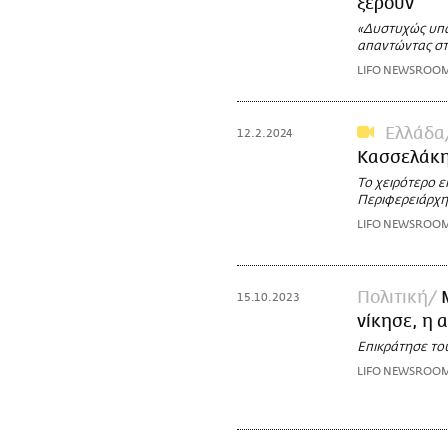
ξέρουν
«Δυστυχώς υπά
απαντώντας στ
LIFO NEWSROO
Ελλάδα
12.2.2024
Κασσελάκη:
Το χειρότερο ε
Περιφερειάρχη
LIFO NEWSROO
Πολιτική
15.10.2023
νίκησε, η 
Επικράτησε το
LIFO NEWSROO