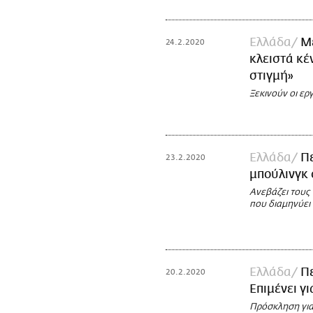
Ελλάδα
Με
24.2.2020
κλειστά κέ
στιγμή»
Ξεκινούν οι εργ
Ελλάδα
Πε
23.2.2020
μπούλινγκ 
Ανεβάζει τους
που διαμηνύει 
Ελλάδα
Πε
20.2.2020
Επιμένει γ
Πρόσκληση για