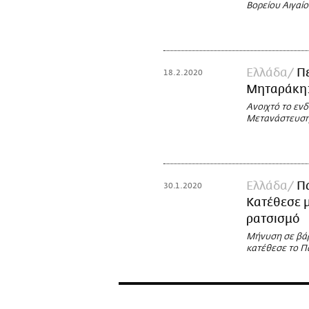
Βορείου Αιγαί
Ελλάδα
Πε
18.2.2020
Μηταράκη: 
Ανοιχτό το εν
Μετανάστευσης
Ελλάδα
Π
30.1.2020
Κατέθεσε μ
ρατσισμό
Μήνυση σε βάρ
κατέθεσε το Π