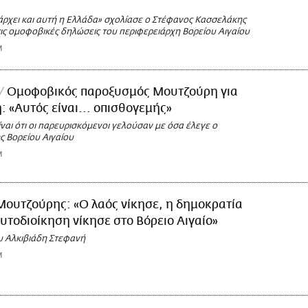
ρχει και αυτή η Ελλάδα» σχολίασε ο Στέφανος Κασσελάκης
ις ομοφοβικές δηλώσεις του περιφερειάρχη Βορείου Αιγαίου
M
Ομοφοβικός παροξυσμός Μουτζούρη για
 «Αυτός είναι... οπισθογεμής»
ίναι ότι οι παρευρισκόμενοι γελούσαν με όσα έλεγε ο
ς Βορείου Αιγαίου
M
Μουτζούρης: «Ο λαός νίκησε, η δημοκρατία
αυτοδιοίκηση νίκησε στο Βόρειο Αιγαίο»
υ Αλκιβιάδη Στεφανή
M