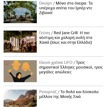
Design
Μόνο στα όνειρα: Τα
υπέροχα σπίτια του Ιμπέρ ντε
Ζιβανσί
Γεύση
Red Jane Grill: Η πιο
νόστιμη και χαλαρή αυλή στα
Χανιά (ίσως και στην Ελλάδα)
Είκοσι χρόνια LIFO
Tρεις
σημαντικοί Έλληνες μουσικοί, τρεις
μεγάλες απώλειες
Ρεπορτάζ
Το θολό και δύσκολο
μέλλον της Μονής Σινά