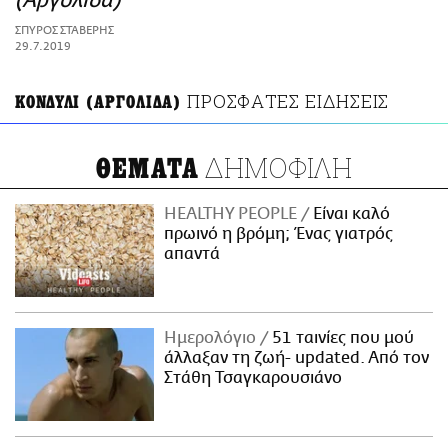
(Αργολίδα)
ΑΜΠΑ
ΣΠΥΡΟΣ ΣΤΑΒΕΡΗΣ
PRINT
29.7.2019
ΠΡΟΣΦΑΤΕΣ ΕΙΔΗΣΕΙΣ
ΚΟΝΔΥΛΙ (ΑΡΓΟΛΙΔΑ)
ΔΗΜΟΦΙΛΗ
ΘΕΜΑΤΑ
HEALTHY PEOPLE
Είναι καλό
πρωινό η βρόμη; Ένας γιατρός
απαντά
Ημερολόγιο
51 ταινίες που μού
άλλαξαν τη ζωή- updated. Aπό τον
Στάθη Τσαγκαρουσιάνο